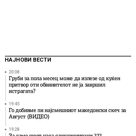
НАЈНОВИ ВЕСТИ
20:08
Груби за пола месец може да излезе од куќен
притвор оти обвинителот не ја завршил
истрагата?
19:45
Го добивме ли најсмешниот македонски скеч за
Август (ВИДЕО)
19:28
За само шест часа санкционирани 222