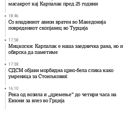
масакрот кај Карпалак пред 25 години
18:46
Со владиниот авион вратен во Македонија
повредениот скопјанец во Турција
17:58
Мицкоски: Карпалак е наша заедничка рана, но и
обврска да паметиме
17:38
СДСМ објави морбидна црно-бела слика како
умреница за Стоиљковиќ
16:10
Река од возила и „дремење“ до четири часа на
Евзони за влез во Грција