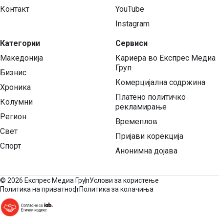
Контакт
YouTube
Instagram
Категории
Сервиси
Македонија
Кариера во Експрес Медиа
Груп
Бизнис
Комерцијална содржина
Хроника
Платено политичко
Колумни
рекламирање
Регион
Времеплов
Свет
Пријави корекција
Спорт
Анонимна дојава
©
2026 Експрес Медиа Груп
Услови за користење
Политика на приватност
Политика за колачиња