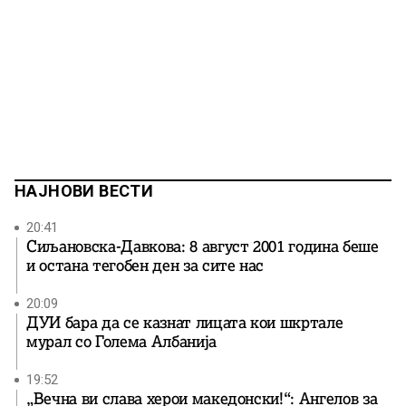
НАЈНОВИ ВЕСТИ
20:41
Сиљановска-Давкова: 8 август 2001 година беше
и остана тегобен ден за сите нас
20:09
ДУИ бара да се казнат лицата кои шкртале
мурал со Голема Албанија
19:52
„Вечна ви слава херои македонски!“: Ангелов за