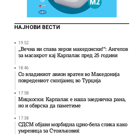
НАЈНОВИ ВЕСТИ
19:52
„Вечна ви слава херои македонски!“: Ангелов
за масакрот кај Карпалак пред 25 години
18:46
Со владиниот авион вратен во Македонија
повредениот скопјанец во Турција
17:58
Мицкоски: Карпалак е наша заедничка рана,
но и обврска да паметиме
17:38
СДСМ објави морбидна црно-бела слика како
умреница за Стоиљковиќ