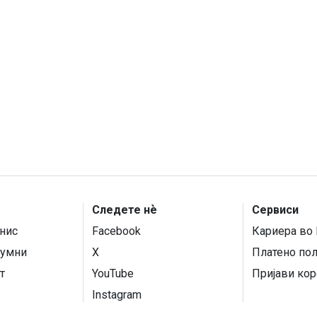
Следете нѐ
Сервиси
нис
Facebook
Кариера во 
умни
X
Платено по
т
YouTube
Пријави кор
Instagram