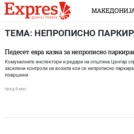
Skip to content
МАКЕДОНИЈ
ТЕМА: НЕПРОПИСНО ПАРКИ
Педесет евра казна за непрописно паркир
Комуналните инспектори и редари на општина Центар с
засилени контроли на возила кои се непрописно паркиран
површини
пред 6 мес.