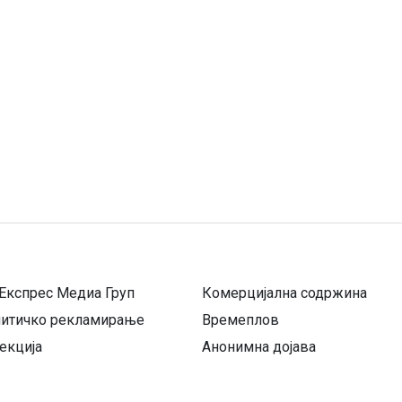
Експрес Медиа Груп
Комерцијална содржина
литичко рекламирање
Времеплов
екција
Анонимна дојава