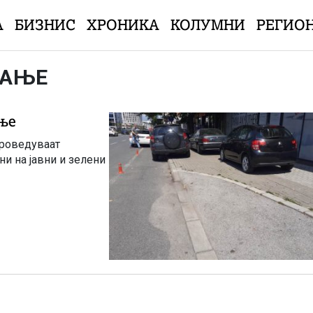
А
БИЗНИС
ХРОНИКА
КОЛУМНИ
РЕГИО
РАЊЕ
ање
проведуваат
и на јавни и зелени