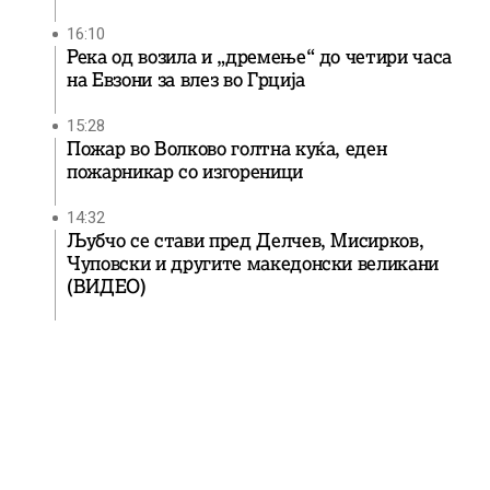
16:10
Река од возила и „дремење“ до четири часа
на Евзони за влез во Грција
15:28
Пожар во Волково голтна куќа, еден
пожарникар со изгореници
14:32
Љубчо се стави пред Делчев, Мисирков,
Чуповски и другите македонски великани
(ВИДЕО)