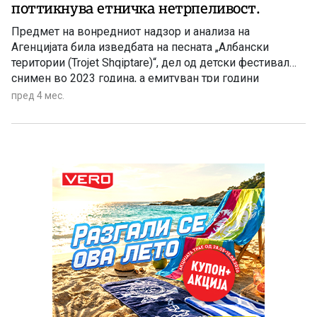
поттикнува етничка нетрпеливост.
Предмет на вонредниот надзор и анализа на
Агенцијата била изведбата на песната „Албански
територии (Trojet Shqiptare)“, дел од детски фестивал
снимен во 2023 година, а емитуван три години
подоцна
пред 4 мес.