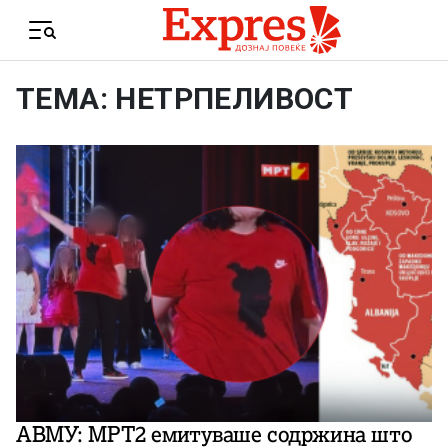
Skip to content
Menu
ТЕМА: НЕТРПЕЛИВОСТ
АВМУ: МРТ2 емитуваше содржина што