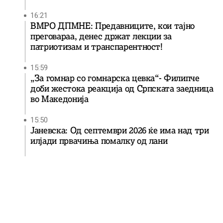
16:21
ВМРО ДПМНЕ: Предавниците, кои тајно
преговараа, денес држат лекции за
патриотизам и транспарентност!
15:59
„За гомнар со гомнарска цевка“- Филипче
доби жестока реакција од Српската заедница
во Македонија
15:50
Јаневска: Од септември 2026 ќе има над три
илјади првачиња помалку од лани