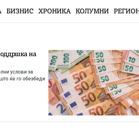
А
БИЗНИС
ХРОНИКА
КОЛУМНИ
РЕГИО
поддршка на
лни услови за
 што ќе го обезбеди