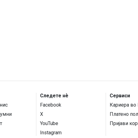
Следете нѐ
Сервиси
нис
Facebook
Кариера во 
умни
X
Платено по
т
YouTube
Пријави кор
Instagram