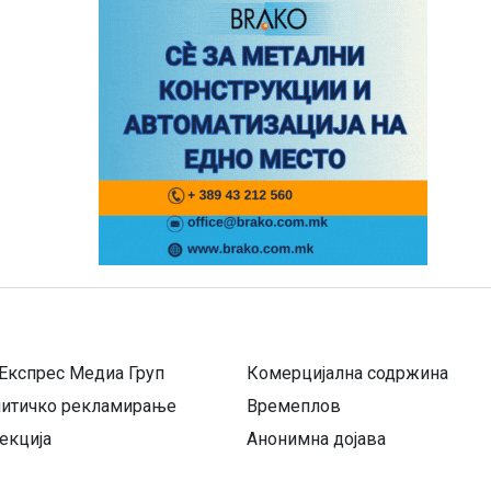
Експрес Медиа Груп
Комерцијална содржина
литичко рекламирање
Времеплов
екција
Анонимна дојава