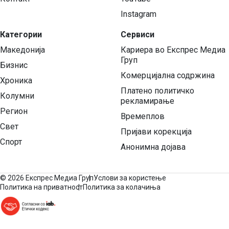
Instagram
Категории
Сервиси
Македонија
Кариера во Експрес Медиа
Груп
Бизнис
Комерцијална содржина
Хроника
Платено политичко
Колумни
рекламирање
Регион
Времеплов
Свет
Пријави корекција
Спорт
Анонимна дојава
©
2026 Експрес Медиа Груп
Услови за користење
Политика на приватност
Политика за колачиња