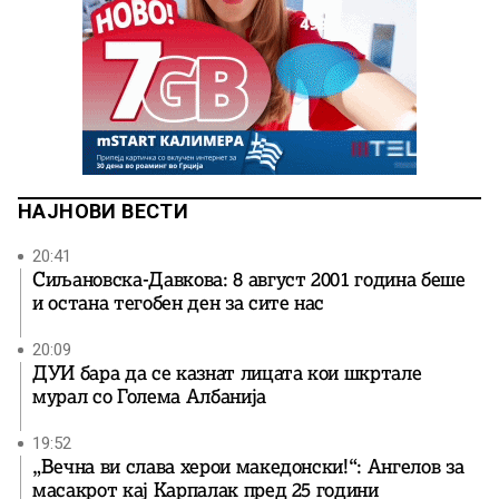
НАЈНОВИ ВЕСТИ
20:41
Сиљановска-Давкова: 8 август 2001 година беше
и остана тегобен ден за сите нас
20:09
ДУИ бара да се казнат лицата кои шкртале
мурал со Голема Албанија
19:52
„Вечна ви слава херои македонски!“: Ангелов за
масакрот кај Карпалак пред 25 години