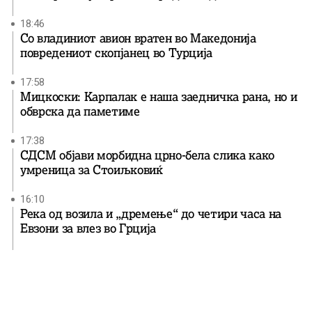
18:46
Со владиниот авион вратен во Македонија
повредениот скопјанец во Турција
17:58
Мицкоски: Карпалак е наша заедничка рана, но и
обврска да паметиме
17:38
СДСМ објави морбидна црно-бела слика како
умреница за Стоиљковиќ
16:10
Река од возила и „дремење“ до четири часа на
Евзони за влез во Грција