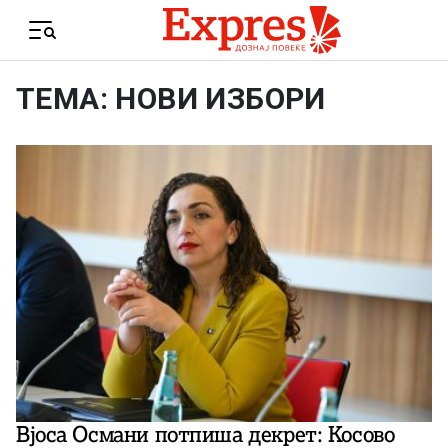
Skip to content
Menu
ТЕМА: НОВИ ИЗБОРИ
Вјоса Османи потпиша декрет: Косово