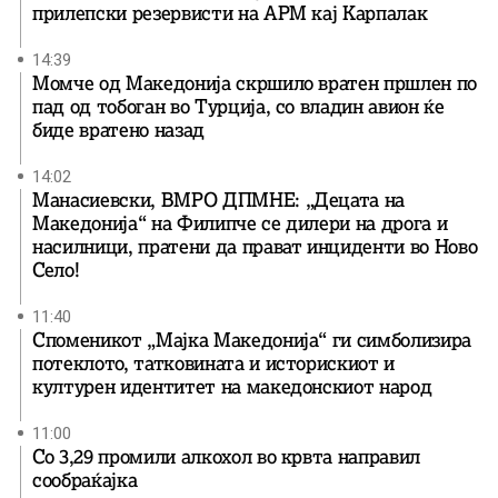
прилепски резервисти на АРМ кај Карпалак
14:39
Момче од Македонија скршило вратен пршлен по
пад од тобоган во Турција, со владин авион ќе
биде вратенo назад
14:02
Манасиевски, ВМРО ДПМНЕ: „Децата на
Македонија“ на Филипче се дилери на дрога и
насилници, пратени да прават инциденти во Ново
Село!
11:40
Споменикот „Мајка Македонија“ ги симболизира
потеклото, татковината и историскиот и
културен идентитет на македонскиот народ
11:00
Со 3,29 промили алкохол во крвта направил
сообраќајка