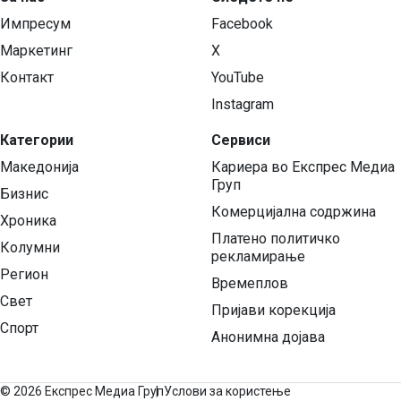
Импресум
Facebook
Маркетинг
X
Контакт
YouTube
Instagram
Категории
Сервиси
Македонија
Кариера во Експрес Медиа
Груп
Бизнис
Комерцијална содржина
Хроника
Платено политичко
Колумни
рекламирање
Регион
Времеплов
Свет
Пријави корекција
Спорт
Анонимна дојава
©
2026 Експрес Медиа Груп
Услови за користење