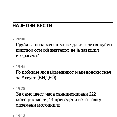
НАЈНОВИ ВЕСТИ
20:08
Груби за пола месец може да излезе од куќен
притвор оти обвинителот не ја завршил
истрагата?
19:45
Го добивме ли најсмешниот македонски скеч
за Август (ВИДЕО)
19:28
За само шест часа санкционирани 222
мотоциклисти, 14 приведени исто толку
одземени мотоцикли
19:13