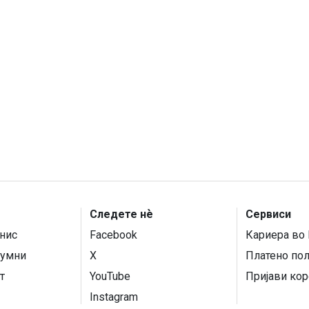
Следете нѐ
Сервиси
нис
Facebook
Кариера во 
умни
X
Платено по
т
YouTube
Пријави кор
Instagram