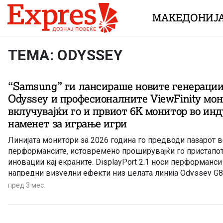
Skip to content
МАКЕДОНИЈ
ТЕМА: ODYSSEY
“Samsung” ги лансираше новите генерации
Odyssey и професионалните ViewFinity мон
вклучувајќи го и првиот 6K монитор во инд
наменет за играње игри
Линијата монитори за 2026 година го предводи пазарот в
перформансите, истовремено проширувајќи го пристапо
иновации кај екраните. DisplayPort 2.1 носи перформанси
напредни визуелни ефекти низ целата линија Odyssey G8
пред 3 мес.