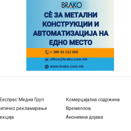
Експрес Медиа Груп
Комерцијална содржина
литичко рекламирање
Времеплов
екција
Анонимна дојава