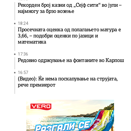
Рекорден број казни од „Сејф сити“ во јули –
најмногу за брзо возење
18:24
Просечната оценка од полагањето матура е
3,66, – подобри оценки по јазици и
математика
17:36
Редовно одржување на фонтаните во Карпош
16:57
(Видео): Ќе нема поскапување на струјата,
рече премиерот