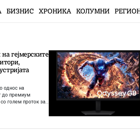
А
БИЗНИС
ХРОНИКА
КОЛУМНИ
РЕГИО
 на гејмерските
итори,
устријата
о однос на
т до премиум
 со голем проток за