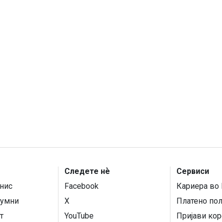
Следете нѐ
Сервиси
нис
Facebook
Кариера во 
умни
X
Платено по
т
YouTube
Пријави кор