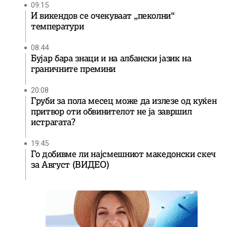
09:15
И викендов се очекуваат „пеколни“
температури
08:44
Бујар бара знаци и на албански јазик на
граничните премини
20:08
Груби за пола месец може да излезе од куќен
притвор оти обвинителот не ја завршил
истрагата?
19:45
Го добивме ли најсмешниот македонски скеч
за Август (ВИДЕО)