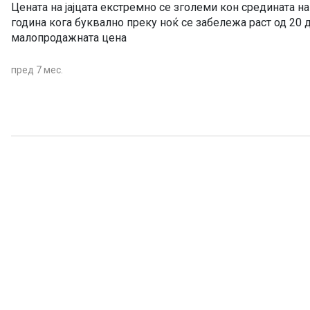
Цената на јајцата екстремно се зголеми кон средината н
година кога буквално преку ноќ се забележа раст од 20 
малопродажната цена
пред 7 мес.