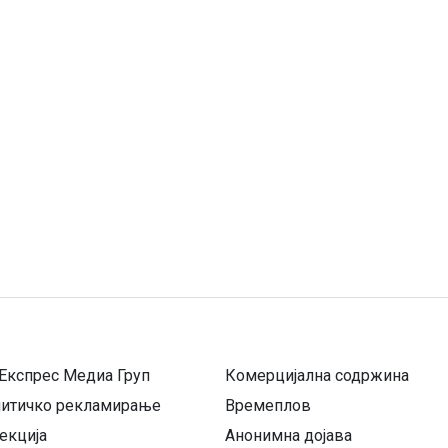
Експрес Медиа Груп
Комерцијална содржина
литичко рекламирање
Времеплов
екција
Анонимна дојава