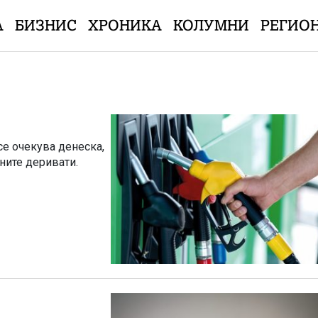
А
БИЗНИС
ХРОНИКА
КОЛУМНИ
РЕГИО
се очекува денеска,
ните деривати.