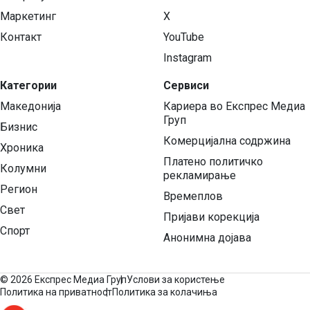
Маркетинг
X
Контакт
YouTube
Instagram
Категории
Сервиси
Македонија
Кариера во Експрес Медиа
Груп
Бизнис
Комерцијална содржина
Хроника
Платено политичко
Колумни
рекламирање
Регион
Времеплов
Свет
Пријави корекција
Спорт
Анонимна дојава
©
2026 Експрес Медиа Груп
Услови за користење
Политика на приватност
Политика за колачиња