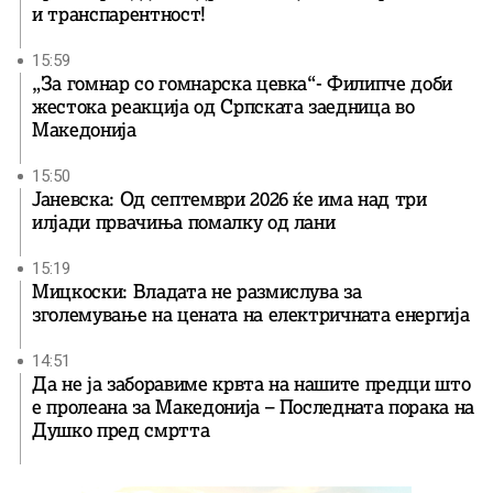
и транспарентност!
15:59
„За гомнар со гомнарска цевка“- Филипче доби
жестока реакција од Српската заедница во
Македонија
15:50
Јаневска: Од септември 2026 ќе има над три
илјади првачиња помалку од лани
15:19
Мицкоски: Владата не размислува за
зголемување на цената на електричната енергија
14:51
Да не ја заборавиме крвта на нашите предци што
е пролеана за Македонија – Последната порака на
Душко пред смртта