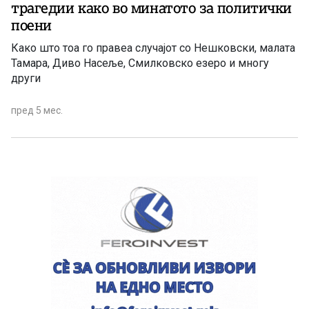
трагедии како во минатото за политички
поени
Како што тоа го правеа случајот со Нешковски, малата
Тамара, Диво Насеље, Смилковско езеро и многу
други
пред 5 мес.