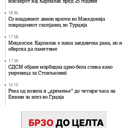
масакрот кај Карпалак пред 25 години
18:46
Со владиниот авион вратен во Македонија
повредениот скопјанец во Турција
17:58
Мицкоски: Карпалак е наша заедничка рана, но и
обврска да паметиме
17:38
СДСМ објави морбидна црно-бела слика како
умреница за Стоиљковиќ
16:10
Река од возила и „дремење“ до четири часа на
Евзони за влез во Грција