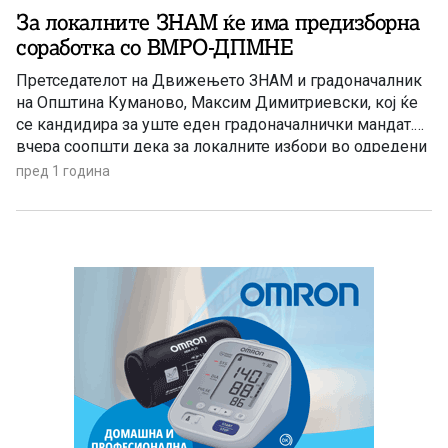
За локалните ЗНАМ ќе има предизборна
соработка со ВМРО-ДПМНЕ
Претседателот на Движењето ЗНАМ и градоначалник
на Општина Куманово, Максим Димитриевски, кој ќе
се кандидира за уште еден градоначалнички мандат.
вчера соопшти дека за локалните избори во одредени
градови ЗНАМ ќе има предизборна соработка со
пред 1 година
ВМРО-ДПМНЕ или поддршка со реципроцитет на
едните или другите кандидати. „ЗНАМ трча со свои
кандидати, ВМРО-ДПМНЕ и нивната коалиција со […]