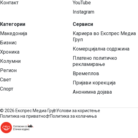
Контакт
YouTube
Instagram
Категории
Сервиси
Македонија
Кариера во Експрес Медиа
Груп
Бизнис
Комерцијална содржина
Хроника
Платено политичко
Колумни
рекламирање
Регион
Времеплов
Свет
Пријави корекција
Спорт
Анонимна дојава
©
2026 Експрес Медиа Груп
Услови за користење
Политика на приватност
Политика за колачиња