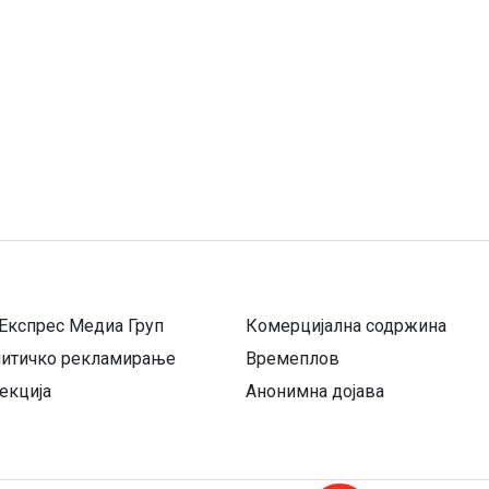
Експрес Медиа Груп
Комерцијална содржина
литичко рекламирање
Времеплов
екција
Анонимна дојава