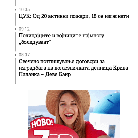
10:05
ЦУК: Од 20 активни пожари, 18 се изгаснати
09:12
Полицајците и војниците најмногу
„боледуваат“
08:07
Свечено потпишување договори за
изградбата на железничката делница Крива
Паланка – Деве Баир