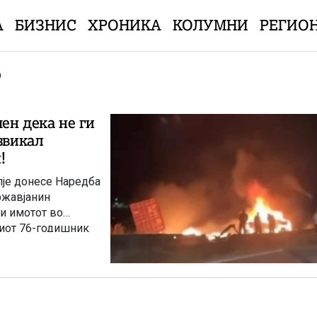
А
БИЗНИС
ХРОНИКА
КОЛУМНИ
РЕГИО
Р
чен дека не ги
звикал
!
пје донесе Наредба
ржавјанин
 и имотот во
ниот 76-годишник
лка со косовски
т Скопје во насока