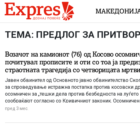
Skip to content
МАКЕДОНИЈ
ТЕМА: ПРЕДЛОГ ЗА ПРИТВО
Возачот на камионот (76) од Косово осомни
почитувал прописите и оти со тоа ја преди
страотната трагедија со четворицата мртви
Јавен обвинител од Основното јавно обвинителство Ско
за спроведување истражна постапка против косовски д
осомничен за „тешки дела против безбедноста на луѓето
сообраќајот согласно со Кривичниот законик. Осомниче
управувал товарно возилo МАН со прикачена полуприко
пред 3 мес.
регистарски таблички, по северната обиколница на градо
од запад кон исток.