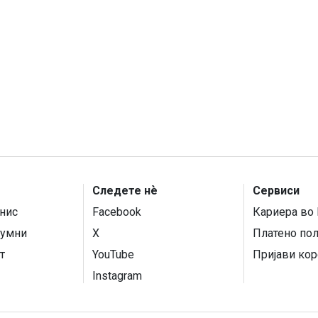
Следете нѐ
Сервиси
нис
Facebook
Кариера во 
умни
X
Платено по
т
YouTube
Пријави кор
Instagram