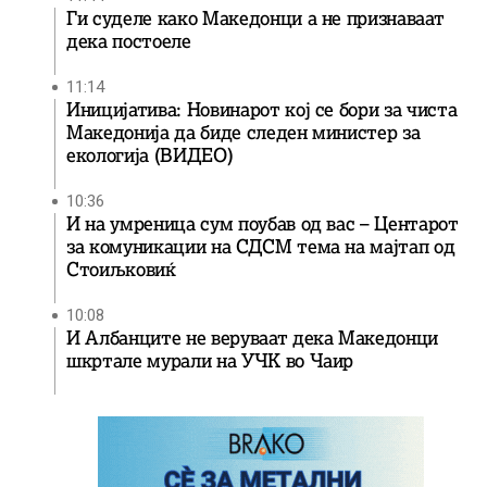
Ги суделе како Македонци а не признаваат
дека постоеле
11:14
Иницијатива: Новинарот кој се бори за чиста
Македонија да биде следен министер за
екологија (ВИДЕО)
10:36
И на умреница сум поубав од вас – Центарот
за комуникации на СДСМ тема на мајтап од
Стоиљковиќ
10:08
И Албанците не веруваат дека Македонци
шкртале мурали на УЧК во Чаир