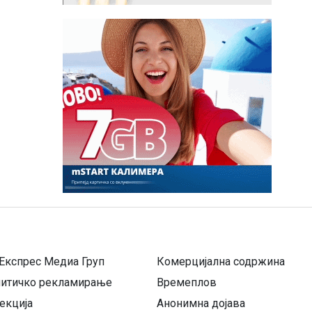
Експрес Медиа Груп
Комерцијална содржина
литичко рекламирање
Времеплов
екција
Анонимна дојава