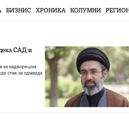
А
БИЗНИС
ХРОНИКА
КОЛУМНИ
РЕГИО
одека САД и
ца за надворешна
еде став за одмазда