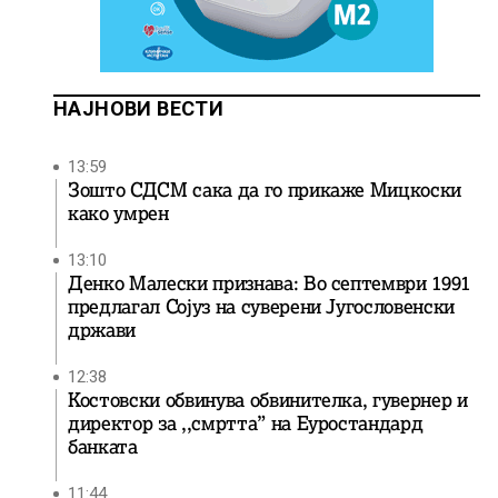
НАЈНОВИ ВЕСТИ
13:59
Зошто СДСМ сака да го прикаже Мицкоски
како умрен
13:10
Денко Малески признава: Во септември 1991
предлагал Сојуз на суверени Југословенски
држави
12:38
Костовски обвинува обвинителка, гувернер и
директор за ,,смртта” на Еуростандард
банката
11:44