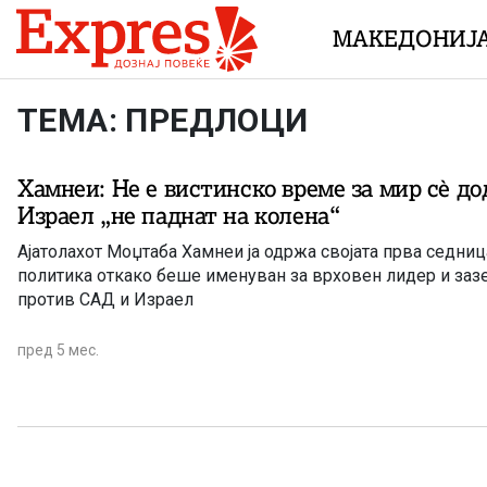
Skip to content
МАКЕДОНИЈ
ТЕМА: ПРЕДЛОЦИ
Хамнеи: Не е вистинско време за мир сè д
Израел „не паднат на колена“
Ајатолахот Моџтаба Хамнеи ја одржа својата прва седни
политика откако беше именуван за врховен лидер и заз
против САД и Израел
пред 5 мес.