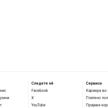
Следете нѐ
Сервиси
нис
Facebook
Кариера во 
умни
X
Платено по
т
YouTube
Пријави кор