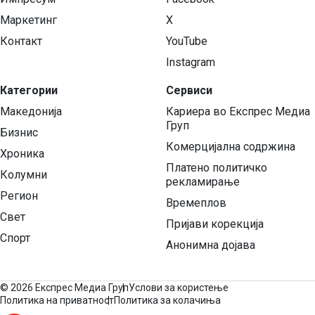
Маркетинг
X
Контакт
YouTube
Instagram
Категории
Сервиси
Македонија
Кариера во Експрес Медиа
Груп
Бизнис
Комерцијална содржина
Хроника
Платено политичко
Колумни
рекламирање
Регион
Времеплов
Свет
Пријави корекција
Спорт
Анонимна дојава
©
2026 Експрес Медиа Груп
Услови за користење
Политика на приватност
Политика за колачиња