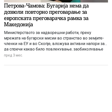
Петрова-Чамова: Бугарија нема да
дозволи повторно преговарање за
европската преговарачка рамка за
Македонија
Министерството за надворешни работи, преку
мрежата на бугарски мисии во странство во земјите-
членки на ЕУ и во Скопје, вложува активни напори за
да спречи какво било повлекување, заобиколување
или доведување во прашање на преземените обврски
пред 3 мес.