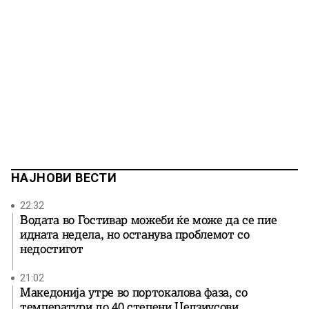
НАЈНОВИ ВЕСТИ
22:32
Водата во Гостивар можеби ќе може да се пие
идната недела, но останува проблемот со
недостигот
21:02
Македонија утре во портокалова фаза, со
температури до 40 степени Целзиусови