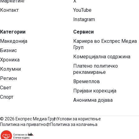
Маркетинг
X
Контакт
YouTube
Instagram
Категории
Сервиси
Македонија
Кариера во Експрес Медиа
Груп
Бизнис
Комерцијална содржина
Хроника
Платено политичко
Колумни
рекламирање
Регион
Времеплов
Свет
Пријави корекција
Спорт
Анонимна дојава
©
2026 Експрес Медиа Груп
Услови за користење
Политика на приватност
Политика за колачиња