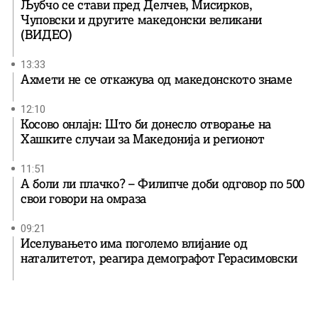
Љубчо се стави пред Делчев, Мисирков,
Чуповски и другите македонски великани
(ВИДЕО)
13:33
Ахмети не се откажува од македонското знаме
12:10
Косово онлајн: Што би донесло отворање на
Хашките случаи за Македонија и регионот
11:51
А боли ли плачко? – Филипче доби одговор по 500
свои говори на омраза
09:21
Иселувањето има поголемо влијание од
наталитетот, реагира демографот Герасимовски