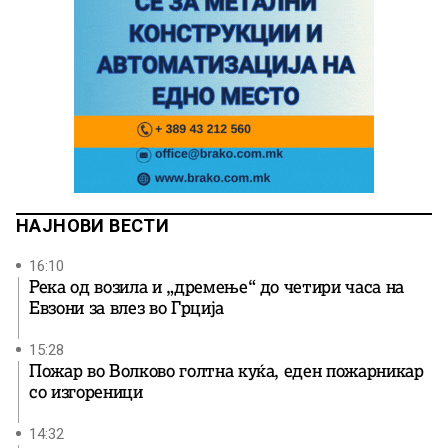
НАЈНОВИ ВЕСТИ
16:10
Река од возила и „дремење“ до четири часа на
Евзони за влез во Грција
15:28
Пожар во Волково голтна куќа, еден пожарникар
со изгореници
14:32