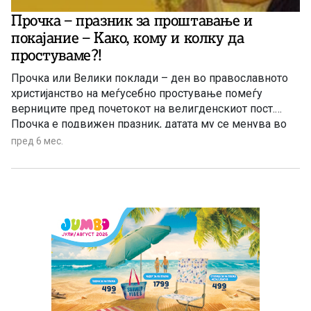
Прочка – празник за проштавање и
покајание – Како, кому и колку да
простуваме?!
Прочка или Велики поклади – ден во православното
христијанство на меѓусебно простување помеѓу
верниците пред почетокот на велигденскиот пост.
Прочка е подвижен празник, датата му се менува во
зависност од датата на Велигден, и секогаш е точно на
пред 6 мес.
7 недели пред Велигден. Од верски аспект, Прочка е
една од манифестациите на искрената и
пожртвуваната љубов […]