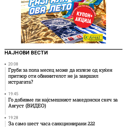
НАЈНОВИ ВЕСТИ
20:08
Груби за пола месец може да излезе од куќен
притвор оти обвинителот не ја завршил
истрагата?
19:45
Го добивме ли најсмешниот македонски скеч за
Август (ВИДЕО)
19:28
За само шест часа санкционирани 222