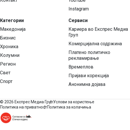
Контакт
YouTube
Instagram
Категории
Сервиси
Македонија
Кариера во Експрес Медиа
Груп
Бизнис
Комерцијална содржина
Хроника
Платено политичко
Колумни
рекламирање
Регион
Времеплов
Свет
Пријави корекција
Спорт
Анонимна дојава
©
2026 Експрес Медиа Груп
Услови за користење
Политика на приватност
Политика за колачиња