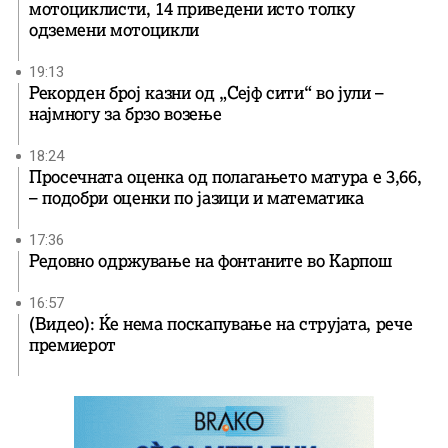
мотоциклисти, 14 приведени исто толку
одземени мотоцикли
19:13
Рекорден број казни од „Сејф сити“ во јули –
најмногу за брзо возење
18:24
Просечната оценка од полагањето матура е 3,66,
– подобри оценки по јазици и математика
17:36
Редовно одржување на фонтаните во Карпош
16:57
(Видео): Ќе нема поскапување на струјата, рече
премиерот