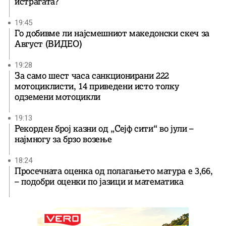
истрагата?
19:45
Го добивме ли најсмешниот македонски скеч за
Август (ВИДЕО)
19:28
За само шест часа санкционирани 222
мотоциклисти, 14 приведени исто толку
одземени мотоцикли
19:13
Рекорден број казни од „Сејф сити“ во јули –
најмногу за брзо возење
18:24
Просечната оценка од полагањето матура е 3,66,
– подобри оценки по јазици и математика