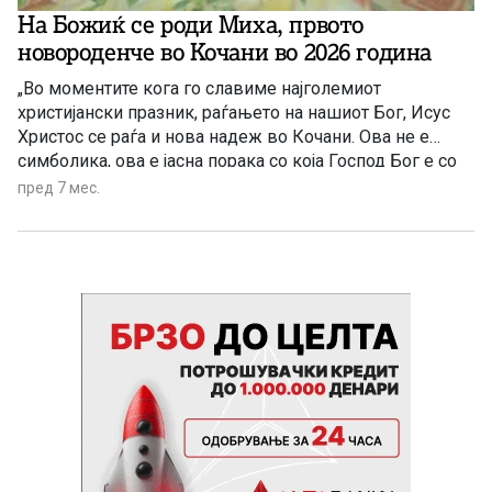
На Божиќ се роди Миха, првото
новороденче во Кочани во 2026 година
„Во моментите кога го славиме најголемиот
христијански празник, раѓањето на нашиот Бог, Исус
Христос се раѓа и нова надеж во Кочани. Ова не е
симболика, ова е јасна порака со која Господ Бог е со
нас и со негова помош ќе се трудиме да го направиме
пред 7 мес.
тоа што многупати го кажавме, за повторно раѓање на
Кочани и на кочанската болница.“ – изјави
градоначалникот на Кочани Влатко Грозданов.