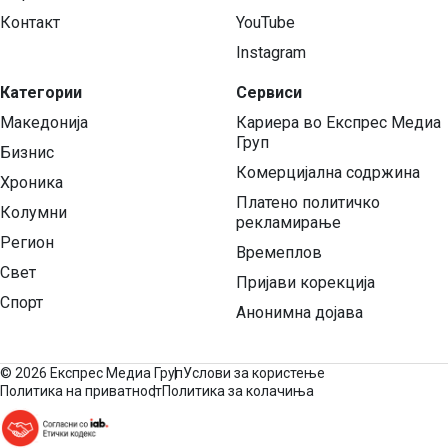
Контакт
YouTube
Instagram
Категории
Сервиси
Македонија
Кариера во Експрес Медиа
Груп
Бизнис
Комерцијална содржина
Хроника
Платено политичко
Колумни
рекламирање
Регион
Времеплов
Свет
Пријави корекција
Спорт
Анонимна дојава
©
2026 Експрес Медиа Груп
Услови за користење
Политика на приватност
Политика за колачиња