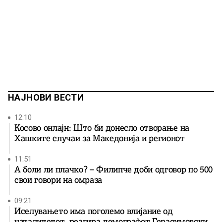
НАЈНОВИ ВЕСТИ
12:10
Косово онлајн: Што би донесло отворање на
Хашките случаи за Македонија и регионот
11:51
А боли ли плачко? – Филипче доби одговор по 500
свои говори на омраза
09:21
Иселувањето има поголемо влијание од
наталитетот, реагира демографот Герасимовски