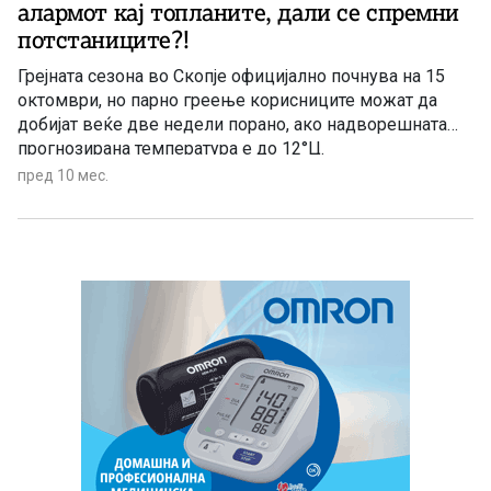
алармот кај топланите, дали се спремни
потстаниците?!
Грејната сезона во Скопје официјално почнува на 15
октомври, но парно греење корисниците можат да
добијат веќе две недели порано, ако надворешната
прогнозирана температура е до 12°Ц.
пред 10 мес.