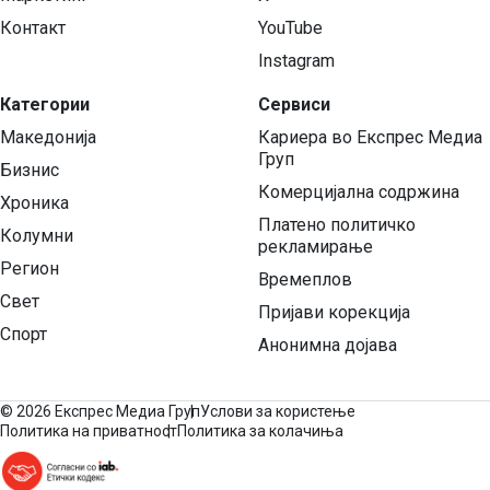
Контакт
YouTube
Instagram
Категории
Сервиси
Македонија
Кариера во Експрес Медиа
Груп
Бизнис
Комерцијална содржина
Хроника
Платено политичко
Колумни
рекламирање
Регион
Времеплов
Свет
Пријави корекција
Спорт
Анонимна дојава
©
2026 Експрес Медиа Груп
Услови за користење
Политика на приватност
Политика за колачиња