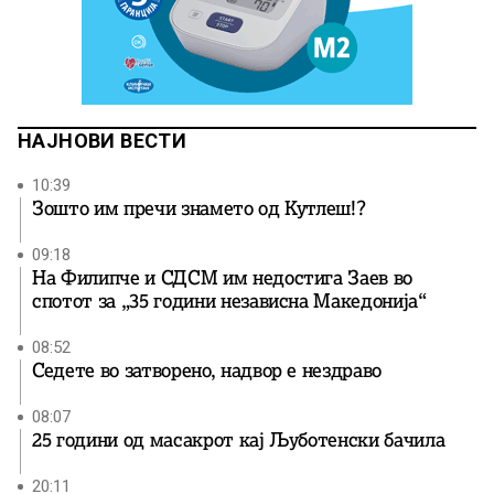
НАЈНОВИ ВЕСТИ
10:39
Зошто им пречи знамето од Кутлеш!?
09:18
На Филипче и СДСМ им недостига Заев во
спотот за „35 години независна Македонија“
08:52
Седете во затворено, надвор е нездраво
08:07
25 години од масакрот кај Љуботенски бачила
20:11