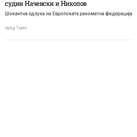
судии Начевски и Николов
Шокантна одлука на Европската ракометна федерација
пред 7 мес.