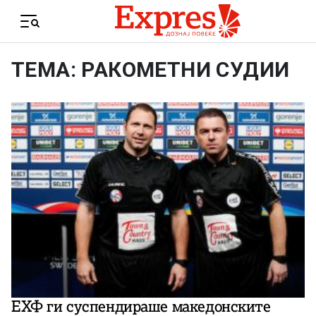
Skip to content
Menu
ТЕМА: РАКОМЕТНИ СУДИИ
ЕХФ ги суспендираше македонските