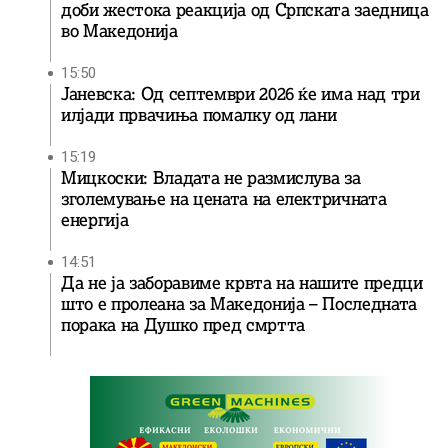
доби жестока реакција од Српската заедница
во Македонија
15:50
Јаневска: Од септември 2026 ќе има над три
илјади првачиња помалку од лани
15:19
Мицкоски: Владата не размислува за
зголемување на цената на електричната
енергија
14:51
Да не ја заборавиме крвта на нашите предци
што е пролеана за Македонија – Последната
порака на Душко пред смртта