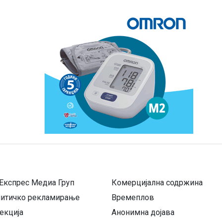
Експрес Медиа Груп
Комерцијална содржина
литичко рекламирање
Времеплов
екција
Анонимна дојава