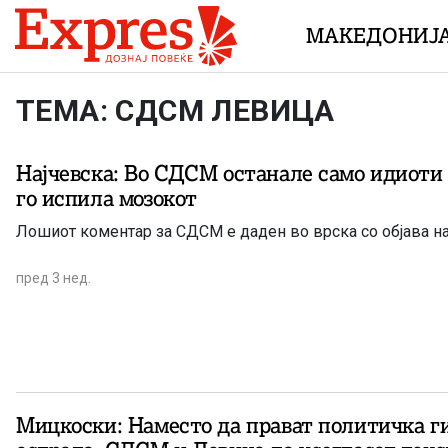
Skip to content
МАКЕДОНИЈ
ТЕМА: СДСМ ЛЕВИЦА
Најчевска: Во СДСМ останале само идиоти
го испила мозокот
Лошиот коментар за СДСМ е даден во врска со објава н
пред 3 нед.
Мицкоски: Наместо да прават политичка г