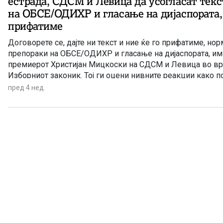
естрада, СДСМ и Левица да усогласат текс
на ОБСЕ/ОДИХР и гласање на дијаспората, 
прифатиме
Договорете се, дајте ни текст и ние ќе го прифатиме, но
препораки на ОБСЕ/ОДИХР и гласање на дијаспората, им
премиерот Христијан Мицкоски на СДСМ и Левица во вр
Изборниот законик. Тој ги оцени нивните реакции како 
и естрада.
пред 4 нед.