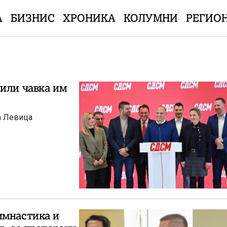
А
БИЗНИС
ХРОНИКА
КОЛУМНИ
РЕГИО
 или чавка им
а Левица
имнастика и