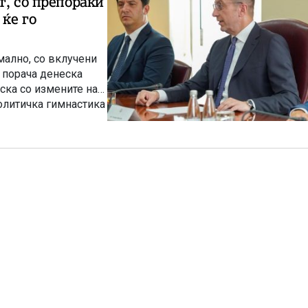
т, со препораки
ќе го
рмално, со вклучени
 порача денеска
ска со измените на
политичка гимнастика