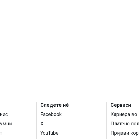
Следете нѐ
Сервиси
нис
Facebook
Кариера во 
умни
X
Платено по
т
YouTube
Пријави кор