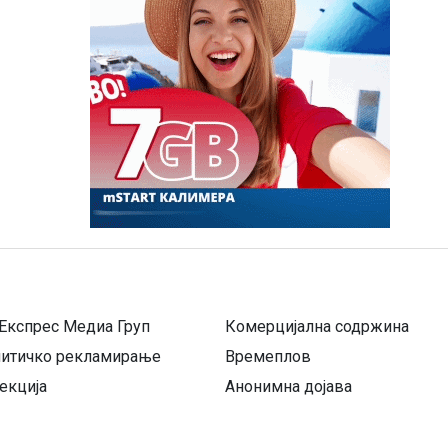
Експрес Медиа Груп
Комерцијална содржина
литичко рекламирање
Времеплов
екција
Анонимна дојава