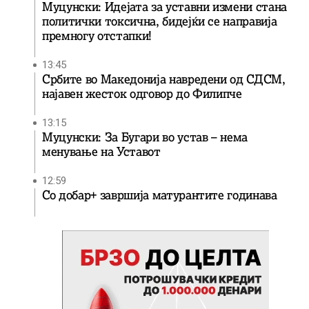
Муцунски: Идејата за уставни измени стана
политички токсична, бидејќи се направија
премногу отстапки!
13:45
Србите во Македонија навредени од СДСМ,
најавен жесток одговор до Филипче
13:15
Муцунски: За Бугари во устав – нема
менување на Уставот
12:59
Со добар+ завршија матурантите годинава