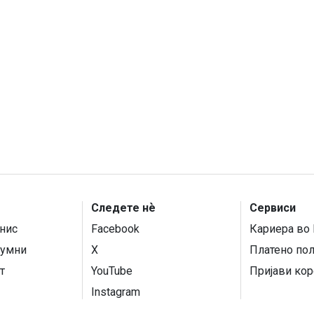
Следете нѐ
Сервиси
нис
Facebook
Кариера во 
умни
X
Платено по
т
YouTube
Пријави кор
Instagram