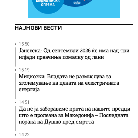
НАЈНОВИ ВЕСТИ
15:50
Јаневска: Од септември 2026 ќе има над три
илјади првачиња помалку од лани
15:19
Мицкоски: Владата не размислува за
зголемување на цената на електричната
енергија
14:51
Да не ја заборавиме крвта на нашите предци
што е пролеана за Македонија – Последната
порака на Душко пред смртта
14:22