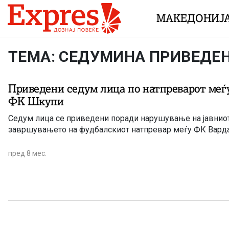
Skip to content
МАКЕДОНИЈ
ТЕМА: СЕДУМИНА ПРИВЕДЕ
Приведени седум лица по натпреварот меѓ
ФК Шкупи
Седум лица се приведени поради нарушување на јавниот
завршувањето на фудбалскиот натпревар меѓу ФК Вард
пред 8 мес.