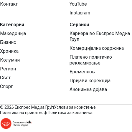
Контакт
YouTube
Instagram
Категории
Сервиси
Македонија
Кариера во Експрес Медиа
Груп
Бизнис
Комерцијална содржина
Хроника
Платено политичко
Колумни
рекламирање
Регион
Времеплов
Свет
Пријави корекција
Спорт
Анонимна дојава
©
2026 Експрес Медиа Груп
Услови за користење
Политика на приватност
Политика за колачиња