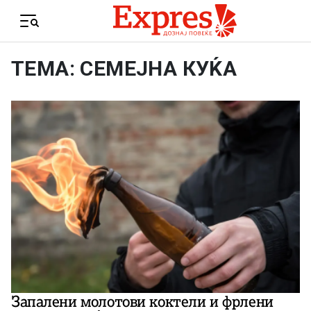
Skip to content
Menu
ТЕМА: СЕМЕЈНА КУЌА
Запалени молотови коктели и фрлени