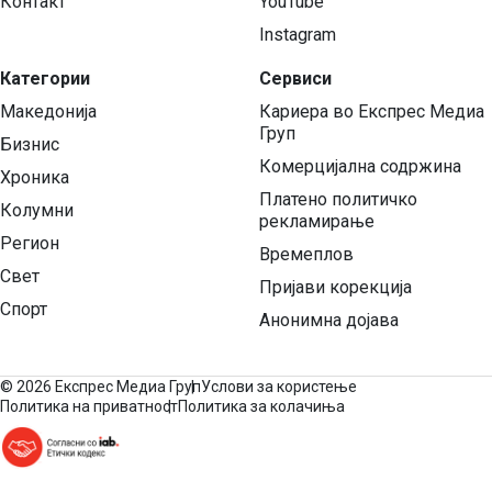
Контакт
YouTube
Instagram
Категории
Сервиси
Македонија
Кариера во Експрес Медиа
Груп
Бизнис
Комерцијална содржина
Хроника
Платено политичко
Колумни
рекламирање
Регион
Времеплов
Свет
Пријави корекција
Спорт
Анонимна дојава
©
2026 Експрес Медиа Груп
Услови за користење
Политика на приватност
Политика за колачиња