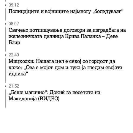
09:12
Полицајците и војниците најмногу „боледуваат“
08:07
Свечено потпишување договори за изградбата на
железничката делница Крива Паланка – Деве
Баир
22:40
Мицкоски: Нашата цел е секој со гордост да
каже: „Ова е мојот дом и тука ја гледам својата
иднина“
21:52
„Беше магично“: Докиќ за посетата на
Македонија (ВИДЕО)