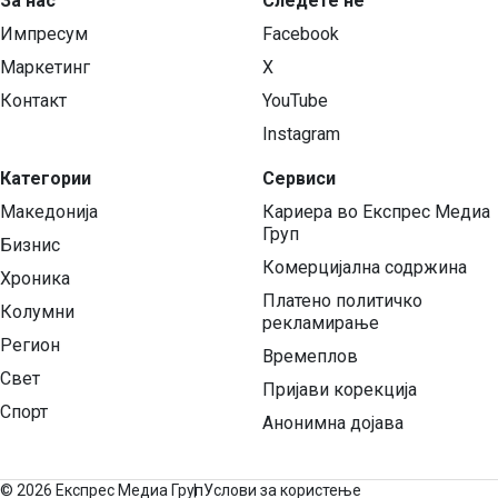
За нас
Следете нѐ
Импресум
Facebook
Маркетинг
X
Контакт
YouTube
Instagram
Категории
Сервиси
Македонија
Кариера во Експрес Медиа
Груп
Бизнис
Комерцијална содржина
Хроника
Платено политичко
Колумни
рекламирање
Регион
Времеплов
Свет
Пријави корекција
Спорт
Анонимна дојава
©
2026 Експрес Медиа Груп
Услови за користење