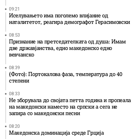
09:21
Иселувањето има поголемо влијание од
наталитетот, реагира демографот Герасимовски
08:53
Признание на претседателката од душа: Имам
две државјанства, едно македонско едно
вевчанско
08:39
(Фото): Портокалова фаза, температура до 40
степени
08:33
Не зборувала до својата петта година и пропеала
на македонски наместо на српски а сега не
запира со македонски песни
08:20
Македонска доминација среде Грција