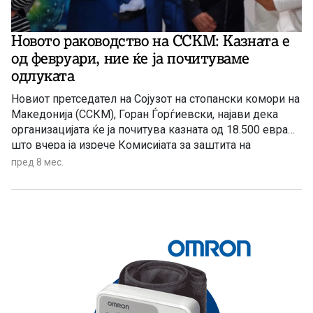
Новото раководство на ССКМ: Казната е
од февруари, ние ќе ја почитуваме
одлуката
Новиот претседател на Сојузот на стопански комори на
Македонија (ССКМ), Горан Ѓорѓиевски, најави дека
организацијата ќе ја почитува казната од 18.500 евра
што вчера ја изрече Комисијата за заштита на
конкуренцијата, но нагласи дека таа е директен
пред 8 мес.
резултат на постапките на претходното раководство во
февруари 2025 година, кое работело спротивно на
статутот и ги вовлекло коморите во картелско
здружување.