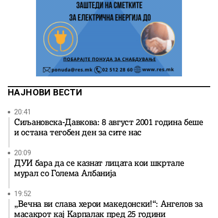
НАЈНОВИ ВЕСТИ
20:41
Сиљановска-Давкова: 8 август 2001 година беше
и остана тегобен ден за сите нас
20:09
ДУИ бара да се казнат лицата кои шкртале
мурал со Голема Албанија
19:52
„Вечна ви слава херои македонски!“: Ангелов за
масакрот кај Карпалак пред 25 години