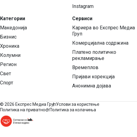
Instagram
Категории
Сервиси
Македонија
Кариера во Експрес Медиа
Груп
Бизнис
Комерцијална содржина
Хроника
Платено политичко
Колумни
рекламирање
Регион
Времеплов
Свет
Пријави корекција
Спорт
Анонимна дојава
©
2026 Експрес Медиа Груп
Услови за користење
Политика на приватност
Политика за колачиња