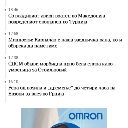
18:46
Со владиниот авион вратен во Македонија
повредениот скопјанец во Турција
17:58
Мицкоски: Карпалак е наша заедничка рана, но и
обврска да паметиме
17:38
СДСМ објави морбидна црно-бела слика како
умреница за Стоиљковиќ
16:10
Река од возила и „дремење“ до четири часа на
Евзони за влез во Грција