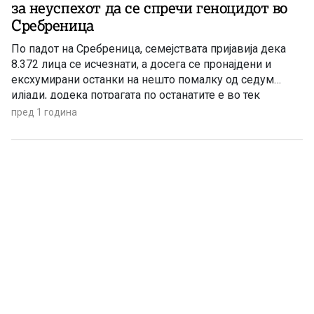
за неуспехот да се спречи геноцидот во
Сребреница
По падот на Сребреница, семејствата пријавија дека
8.372 лица се исчезнати, а досега се пронајдени и
ексхумирани останки на нешто помалку од седум
илјади, додека потрагата по останатите е во тек
пред 1 година