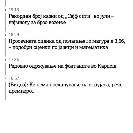
19:13
Рекорден број казни од „Сејф сити“ во јули –
најмногу за брзо возење
18:24
Просечната оценка од полагањето матура е 3,66,
– подобри оценки по јазици и математика
17:36
Редовно одржување на фонтаните во Карпош
16:57
(Видео): Ќе нема поскапување на струјата, рече
премиерот