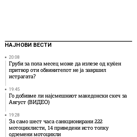
НАЈНОВИ ВЕСТИ
20:08
Груби за пола месец може да излезе од куќен
притвор оти обвинителот не ја завршил
истрагата?
19:45
Го добивме ли најсмешниот македонски скеч за
Август (ВИДЕО)
19:28
За само шест часа санкционирани 222
мотоциклисти, 14 приведени исто толку
одземени мотоцикли