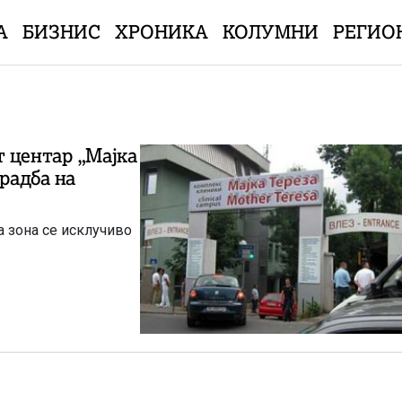
А
БИЗНИС
ХРОНИКА
КОЛУМНИ
РЕГИО
т центар „Мајка
градба на
а зона се исклучиво