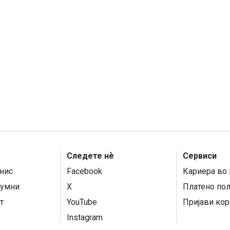
Следете нѐ
Сервиси
нис
Facebook
Кариера во 
умни
X
Платено по
т
YouTube
Пријави кор
Instagram