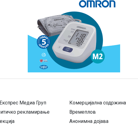
Експрес Медиа Груп
Комерцијална содржина
литичко рекламирање
Времеплов
екција
Анонимна дојава