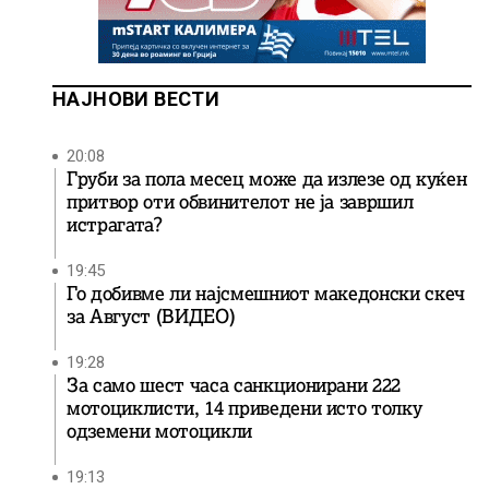
НАЈНОВИ ВЕСТИ
20:08
Груби за пола месец може да излезе од куќен
притвор оти обвинителот не ја завршил
истрагата?
19:45
Го добивме ли најсмешниот македонски скеч
за Август (ВИДЕО)
19:28
За само шест часа санкционирани 222
мотоциклисти, 14 приведени исто толку
одземени мотоцикли
19:13