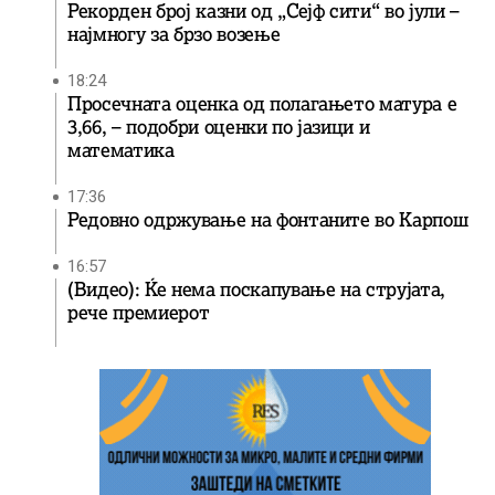
Рекорден број казни од „Сејф сити“ во јули –
најмногу за брзо возење
18:24
Просечната оценка од полагањето матура е
3,66, – подобри оценки по јазици и
математика
17:36
Редовно одржување на фонтаните во Карпош
16:57
(Видео): Ќе нема поскапување на струјата,
рече премиерот