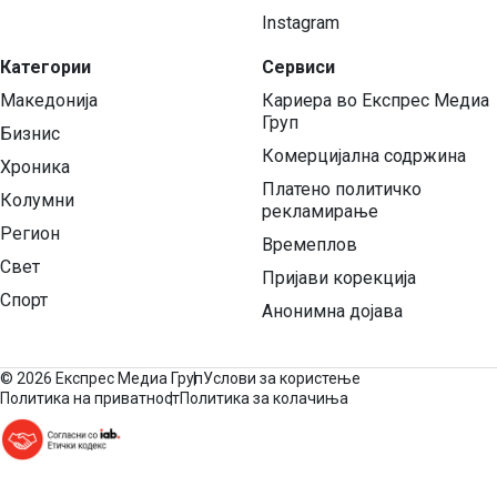
Instagram
Категории
Сервиси
Македонија
Кариера во Експрес Медиа
Груп
Бизнис
Комерцијална содржина
Хроника
Платено политичко
Колумни
рекламирање
Регион
Времеплов
Свет
Пријави корекција
Спорт
Анонимна дојава
©
2026 Експрес Медиа Груп
Услови за користење
Политика на приватност
Политика за колачиња