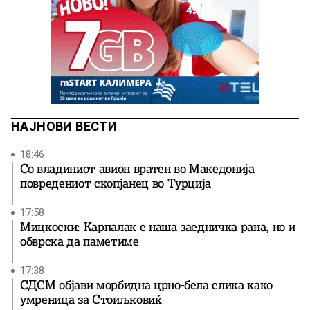
НАЈНОВИ ВЕСТИ
18:46
Со владиниот авион вратен во Македонија
повредениот скопјанец во Турција
17:58
Мицкоски: Карпалак е наша заедничка рана, но и
обврска да паметиме
17:38
СДСМ објави морбидна црно-бела слика како
умреница за Стоиљковиќ