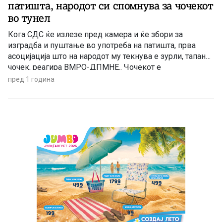
патишта, народот си спомнува за чочекот
во тунел
Кога СДС ќе излезе пред камера и ќе збори за
изградба и пуштање во употреба на патишта, прва
асоцијација што на народот му текнува е зурли, тапани,
чочек, реагира ВМРО-ДПМНЕ.. Чочекот е
единственото што СДС знаат да го прават кога станува
пред 1 година
збор за капитални инфраструктурни проекти. Граѓаните
добро се сеќаваат на плехот на дружината на […]