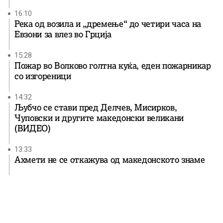
16:10
Река од возила и „дремење“ до четири часа на
Евзони за влез во Грција
15:28
Пожар во Волково голтна куќа, еден пожарникар
со изгореници
14:32
Љубчо се стави пред Делчев, Мисирков,
Чуповски и другите македонски великани
(ВИДЕО)
13:33
Ахмети не се откажува од македонското знаме