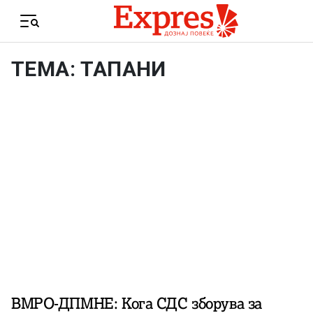
Skip to content
Menu
ТЕМА: ТАПАНИ
ВМРО-ДПМНЕ: Кога СДС зборува за