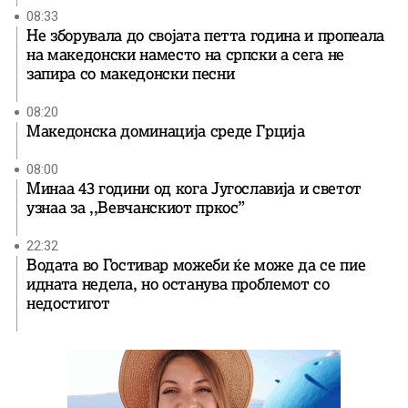
08:33
Не зборувала до својата петта година и пропеала
на македонски наместо на српски а сега не
запира со македонски песни
08:20
Македонска доминација среде Грција
08:00
Минаа 43 години од кога Југославија и светот
узнаа за ,,Вевчанскиот пркос”
22:32
Водата во Гостивар можеби ќе може да се пие
идната недела, но останува проблемот со
недостигот