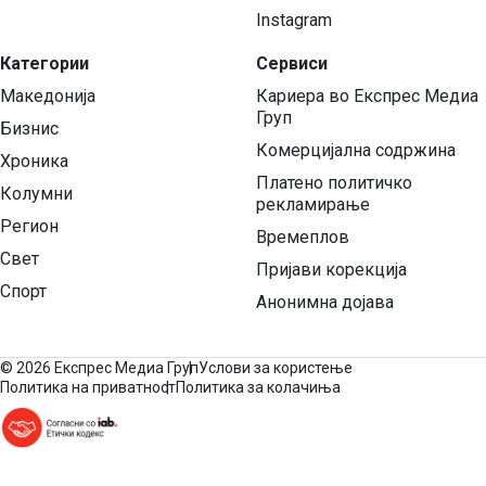
Instagram
Категории
Сервиси
Македонија
Кариера во Експрес Медиа
Груп
Бизнис
Комерцијална содржина
Хроника
Платено политичко
Колумни
рекламирање
Регион
Времеплов
Свет
Пријави корекција
Спорт
Анонимна дојава
©
2026 Експрес Медиа Груп
Услови за користење
Политика на приватност
Политика за колачиња