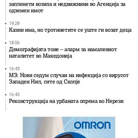
запленети возила и недвижнини во Агенција за
одземен имот
19:28
Казни има, но тротинетите се уште ги возат деца
18:06
Демографијата тоне – аларм за намалениот
наталитет во Македонија
16:43
МЗ: Нови седум случаи на инфекција со вирусот
Западен Нил, сите од Скопје
16:43
Реконструкција на урбаната опрема во Нерези