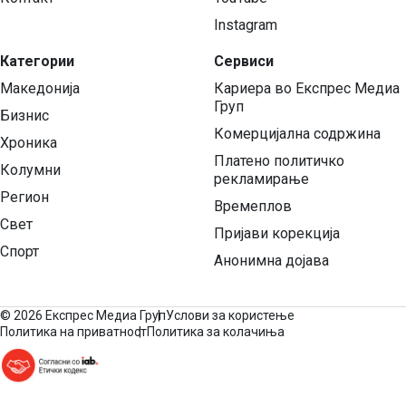
Instagram
Категории
Сервиси
Македонија
Кариера во Експрес Медиа
Груп
Бизнис
Комерцијална содржина
Хроника
Платено политичко
Колумни
рекламирање
Регион
Времеплов
Свет
Пријави корекција
Спорт
Анонимна дојава
©
2026 Експрес Медиа Груп
Услови за користење
Политика на приватност
Политика за колачиња