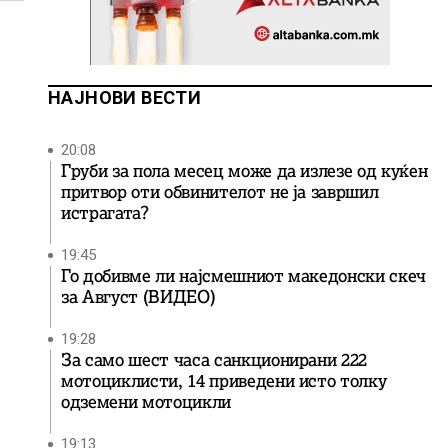
НАЈНОВИ ВЕСТИ
20:08
Груби за пола месец може да излезе од куќен
притвор оти обвинителот не ја завршил
истрагата?
19:45
Го добивме ли најсмешниот македонски скеч
за Август (ВИДЕО)
19:28
За само шест часа санкционирани 222
мотоциклисти, 14 приведени исто толку
одземени мотоцикли
19:13