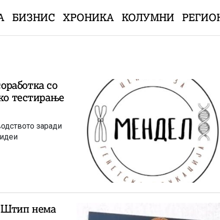
А
БИЗНИС
ХРОНИКА
КОЛУМНИ
РЕГИО
оработка со
ско тестирање
водството заради
 идеи
о Штип нема