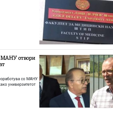
о МАНУ отвори
ат
 соработува со МАНУ
како универзитетот