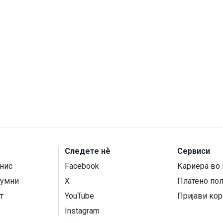
Следете нѐ
Сервиси
нис
Facebook
Кариера во 
умни
X
Платено по
т
YouTube
Пријави кор
Instagram