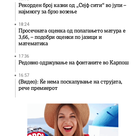
Рекорден број казни од „Сејф сити“ во јули –
најмногу за брзо возење
18:24
Просечната оценка од полагањето матура е
3,66, – подобри оценки по јазици и
математика
17:36
Редовно одржување на фонтаните во Карпош
16:57
(Видео): Ќе нема поскапување на струјата,
рече премиерот