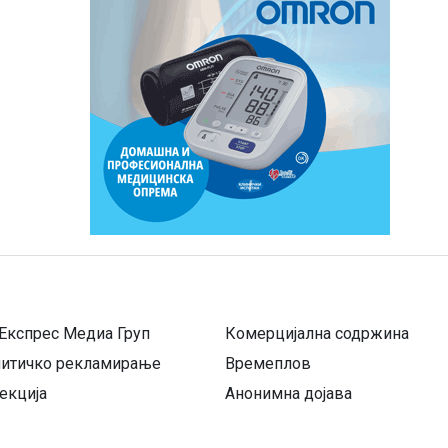
Експрес Медиа Груп
Комерцијална содржина
литичко рекламирање
Времеплов
екција
Анонимна дојава