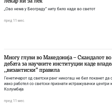
лекар ни за лек
,,Ово нема у Београду” ниту било каде во светот
пред 11 мес.
Многу глуви во Македонија – Скандалот в
дебата за научните институции каде владе
,,византиски” правила
Генетичарот од светски ранг никогаш не бил поканет да
иако работел со светски признати истражувачки центри 
Колумбија
пред 11 мес.