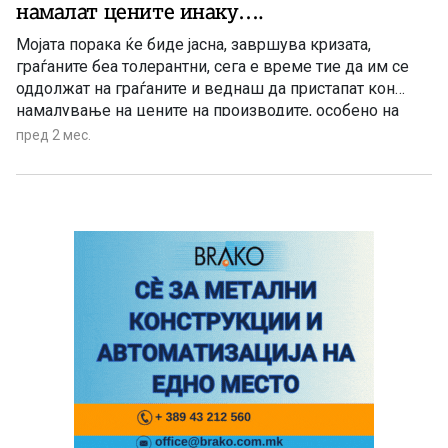
намалат цените инаку….
Мојата порака ќе биде јасна, завршува кризата,
граѓаните беа толерантни, сега е време тие да им се
оддолжат на граѓаните и веднаш да пристапат кон
намалување на цените на производите, особено на
основните прехранбени производи, рече премиерот
пред 2 мес.