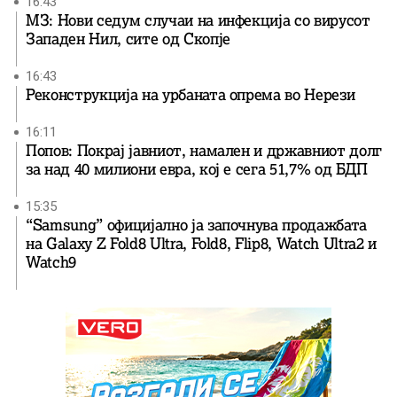
16:43
МЗ: Нови седум случаи на инфекција со вирусот
Западен Нил, сите од Скопје
16:43
Реконструкција на урбаната опрема во Нерези
16:11
Попов: Покрај јавниот, намален и државниот долг
за над 40 милиони евра, кој e сега 51,7% од БДП
15:35
“Samsung” официјално ја започнува продажбата
на Galaxy Z Fold8 Ultra, Fold8, Flip8, Watch Ultra2 и
Watch9