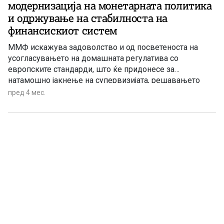
модернизација на монетарната политика
и одржување на стабилноста на
финансискиот систем
ММФ искажува задоволство и од посветеноста на
усогласувањето на домашната регулатива со
европските стандарди, што ќе придонесе за
натамошно јакнење на супервизијата, решавањето
банки и на целокупната финансиска стабилност.
пред 4 мес.