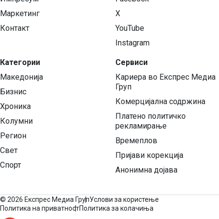
Маркетинг
X
Контакт
YouTube
Instagram
Категории
Сервиси
Македонија
Кариера во Експрес Медиа
Груп
Бизнис
Комерцијална содржина
Хроника
Платено политичко
Колумни
рекламирање
Регион
Времеплов
Свет
Пријави корекција
Спорт
Анонимна дојава
©
2026 Експрес Медиа Груп
Услови за користење
Политика на приватност
Политика за колачиња