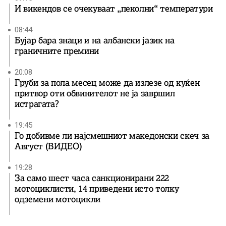
И викендов се очекуваат „пеколни“ температури
08:44
Бујар бара знаци и на албански јазик на
граничните премини
20:08
Груби за пола месец може да излезе од куќен
притвор оти обвинителот не ја завршил
истрагата?
19:45
Го добивме ли најсмешниот македонски скеч за
Август (ВИДЕО)
19:28
За само шест часа санкционирани 222
мотоциклисти, 14 приведени исто толку
одземени мотоцикли