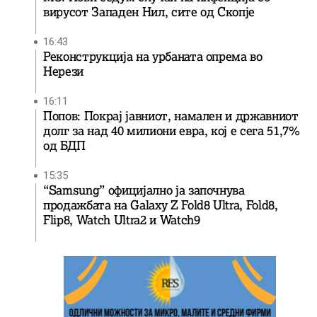
вирусот Западен Нил, сите од Скопје
16:43
Реконструкција на урбаната опрема во
Нерези
16:11
Попов: Покрај јавниот, намален и државниот
долг за над 40 милиони евра, кој e сега 51,7%
од БДП
15:35
“Samsung” официјално ја започнува
продажбата на Galaxy Z Fold8 Ultra, Fold8,
Flip8, Watch Ultra2 и Watch9