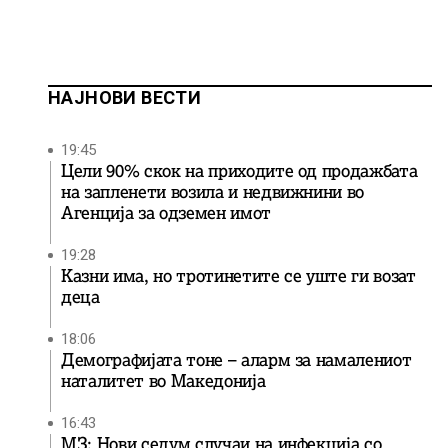
НАЈНОВИ ВЕСТИ
19:45
Цели 90% скок на приходите од продажбата
на запленети возила и недвижнини во
Агенција за одземен имот
19:28
Казни има, но тротинетите се уште ги возат
деца
18:06
Демографијата тоне – аларм за намалениот
наталитет во Македонија
16:43
МЗ: Нови седум случаи на инфекција со