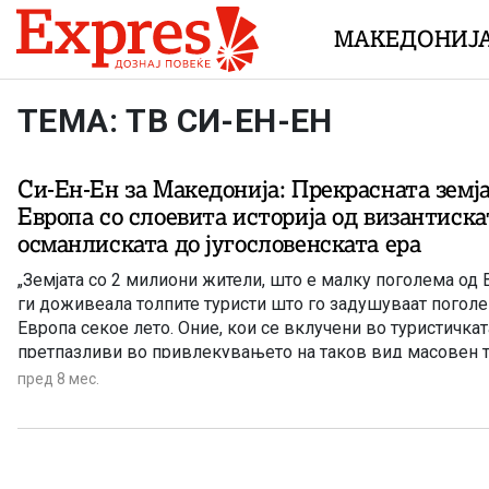
Skip to content
МАКЕДОНИЈ
ТЕМА: ТВ СИ-ЕН-ЕН
Си-Eн-Eн за Македонија: Прекрасната земја
Европа со слоевита историја од византиска
османлиската до југословенската ера
„Земјата со 2 милиони жители, што е малку поголема од 
ги доживеала толпите туристи што го задушуваат погол
Европа секое лето. Оние, кои се вклучени во туристичката
претпазливи во привлекувањето на таков вид масовен т
можело негативно да влијае на квалитетот на животот на
пред 8 мес.
знаат дека земјата има многу да понуди и оти туристички
има простор за раст. Опкружена со гребени и врвови, кои
го опфаќаат целиот спектар на четири годишни времиња
до снежни карпи – С.Македонија нуди можност за избирањ