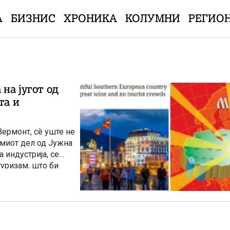
А
БИЗНИС
ХРОНИКА
КОЛУМНИ
РЕГИО
 на југот од
та и
Вермонт, сè уште не
емиот дел од Јужна
 индустрија, се
уризам, што би
 жителите. Но, тие
от сектор сè уште
 нудат пејзажи, што
 – од зелени падини
е на патот, по кој