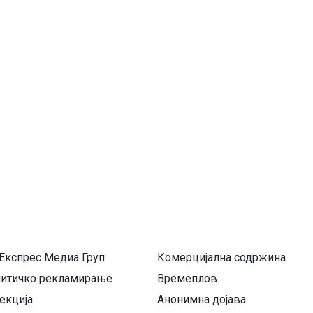
Експрес Медиа Груп
Комерцијална содржина
литичко рекламирање
Времеплов
екција
Анонимна дојава