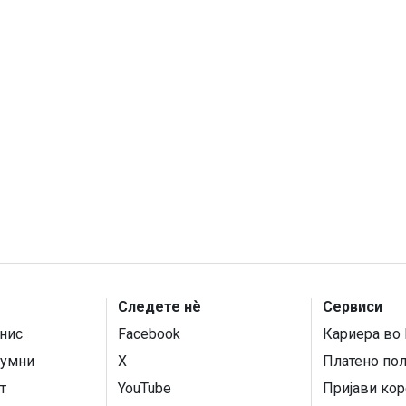
Следете нѐ
Сервиси
нис
Facebook
Кариера во 
умни
X
Платено по
т
YouTube
Пријави кор