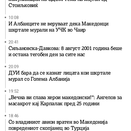
Стоиљковиќ
10:08
И Албанците не веруваат дека Македонци
шкртале мурали на УЧК во Чаир
20:41
Сиљановска-Давкова: 8 август 2001 година беше
и остана тегобен ден за сите нас
20:09
ДУИ бара да се казнат лицата кои шкртале
мурал со Голема Албанија
19:52
„Вечна ви слава херои македонски!“: Ангелов за
масакрот кај Карпалак пред 25 години
18:46
Со владиниот авион вратен во Македонија
повредениот скопјанец во Турција