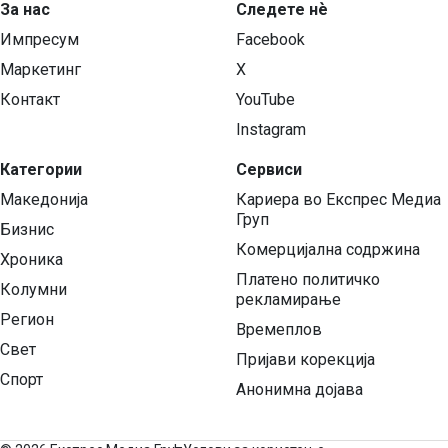
За нас
Следете нѐ
Импресум
Facebook
Маркетинг
X
Контакт
YouTube
Instagram
Категории
Сервиси
Македонија
Кариера во Експрес Медиа
Груп
Бизнис
Комерцијална содржина
Хроника
Платено политичко
Колумни
рекламирање
Регион
Времеплов
Свет
Пријави корекција
Спорт
Анонимна дојава