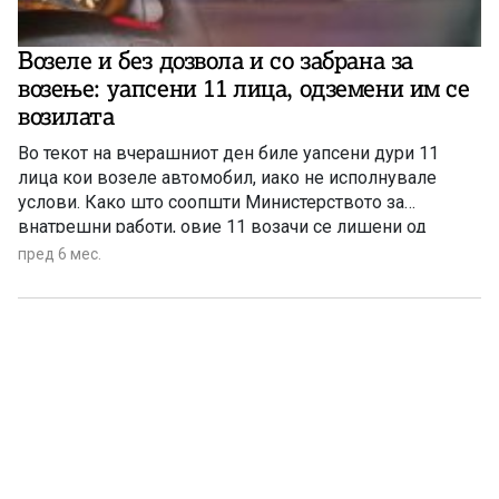
Возеле и без дозвола и со забрана за
возење: уапсени 11 лица, одземени им се
возилата
Во текот на вчерашниот ден биле уапсени дури 11
лица кои возеле автомобил, иако не исполнувале
услови. Како што соопшти Министерството за
внатрешни работи, овие 11 возачи се лишени од
слобода поради возење со активна забрана за
пред 6 мес.
управување возило, без возачка дозвола или под
дејство на алкохол.