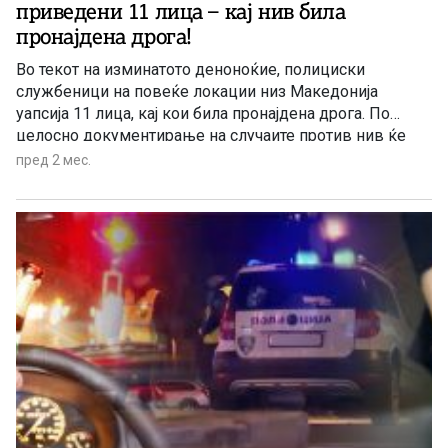
приведени 11 лица – кај нив била
пронајдена дрога!
Во текот на изминатото деноноќие, полициски
службеници на повеќе локации низ Македонија
уапсија 11 лица, кај кои била пронајдена дрога. По
целосно документирање на случаите против нив ќе
следуваат соодветни поднесоци.
пред 2 мес.