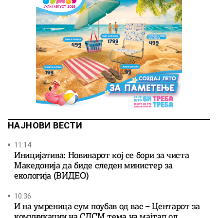
НАЈНОВИ ВЕСТИ
11:14
Иницијатива: Новинарот кој се бори за чиста
Македонија да биде следен министер за
екологија (ВИДЕО)
10:36
И на умреница сум поубав од вас – Центарот за
комуникации на СДСМ тема на мајтап од