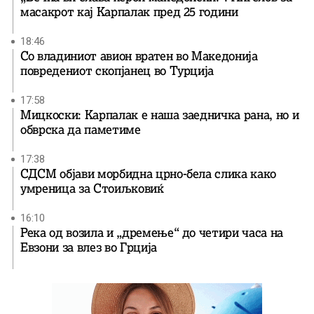
масакрот кај Карпалак пред 25 години
18:46
Со владиниот авион вратен во Македонија
повредениот скопјанец во Турција
17:58
Мицкоски: Карпалак е наша заедничка рана, но и
обврска да паметиме
17:38
СДСМ објави морбидна црно-бела слика како
умреница за Стоиљковиќ
16:10
Река од возила и „дремење“ до четири часа на
Евзони за влез во Грција