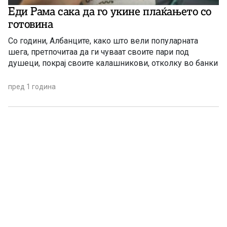
Еди Рама сака да го укине плаќањето со
готовина
Со години, Албанците, како што вели популарната
шега, претпочитаа да ги чуваат своите пари под
душеци, покрај своите калашникови, отколку во банки
пред 1 година