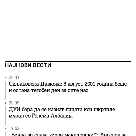
НАЈНОВИ ВЕСТИ
20:41
Сиљановска-Давкова: 8 август 2001 година беше
и остана тегобен ден за сите нас
20:09
ДУИ бара да се казнат лицата кои шкртале
мурал со Голема Албанија
19:52
„Вечна ви слава херои македонски!“: Ангелов за