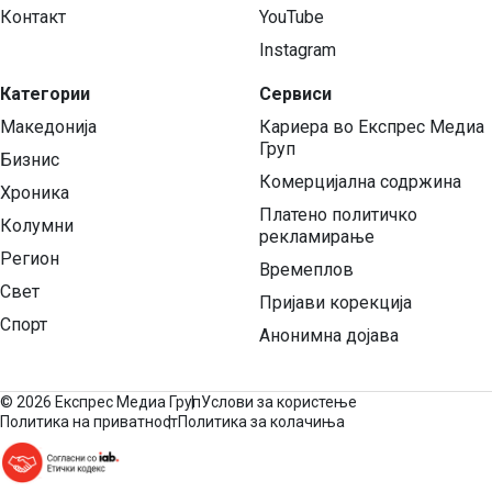
Контакт
YouTube
Instagram
Категории
Сервиси
Македонија
Кариера во Експрес Медиа
Груп
Бизнис
Комерцијална содржина
Хроника
Платено политичко
Колумни
рекламирање
Регион
Времеплов
Свет
Пријави корекција
Спорт
Анонимна дојава
©
2026 Експрес Медиа Груп
Услови за користење
Политика на приватност
Политика за колачиња