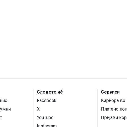
Следете нѐ
Сервиси
нис
Facebook
Кариера во 
умни
X
Платено по
т
YouTube
Пријави кор
Instagram