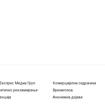
Експрес Медиа Груп
Комерцијална содржина
литичко рекламирање
Времеплов
екција
Анонимна дојава