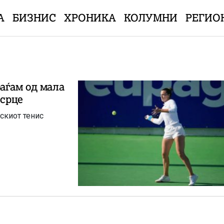
А
БИЗНИС
ХРОНИКА
КОЛУМНИ
РЕГИО
аѓам од мала
 срце
скиот тенис