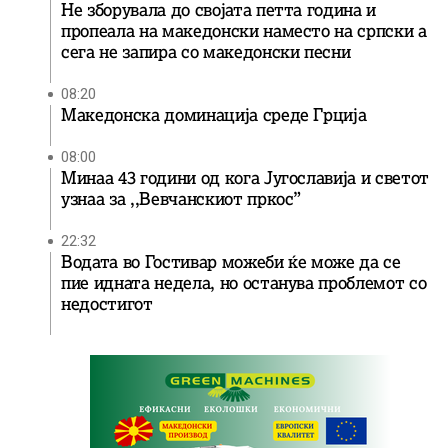
Не зборувала до својата петта година и
пропеала на македонски наместо на српски а
сега не запира со македонски песни
08:20
Македонска доминација среде Грција
08:00
Минаа 43 години од кога Југославија и светот
узнаа за ,,Вевчанскиот пркос”
22:32
Водата во Гостивар можеби ќе може да се
пие идната недела, но останува проблемот со
недостигот