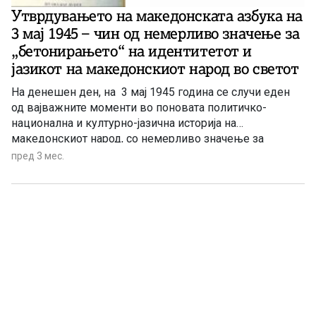
Утврдувањето на македонската азбука на
3 мај 1945 – чин од немерливо значење за
„бетонирањето“ на идентитетот и
јазикот на македонскиот народ во светот
На денешен ден, на 3 мај 1945 година се случи еден
од вајважните моменти во поновата политичко-
национална и културно-јазична историја на
македонскиот народ, со немерливо значење за
затврдувањето на македонскиот јазик и идентитет на
пред 3 мес.
македонскиот народ во Балканот, во Европа и светот.
Народната влада на Федеративна Македонија донесе
решение за утврдување на македонската азбука која
има 31 буква. Министерскиот совет на НР Македонија,
по повеќемесечната работа на неколку комисии, врз
основа на Резолуцијата на последната Комисија за
јазик и правопис при Министерството за народна
просвета, ја усвои македонската азбука, заснована врз
фонетскиот принцип. Фонетскиот принцип значи дека
за секој одделен глас во јазикот има буква во