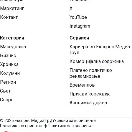
Маркетинг
X
Контакт
YouTube
Instagram
Категории
Сервиси
Македонија
Кариера во Експрес Медиа
Груп
Бизнис
Комерцијална содржина
Хроника
Платено политичко
Колумни
рекламирање
Регион
Времеплов
Свет
Пријави корекција
Спорт
Анонимна дојава
©
2026 Експрес Медиа Груп
Услови за користење
Политика на приватност
Политика за колачиња