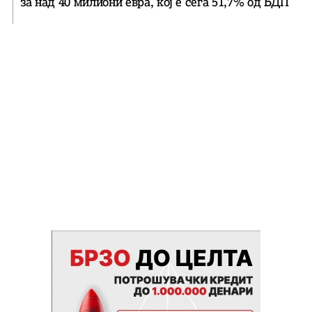
за над 40 милиони евра, кој e сега 51,7% од БДП