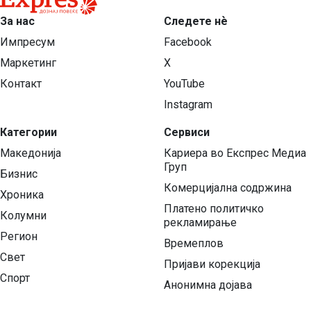
За нас
Следете нѐ
Импресум
Facebook
Маркетинг
X
Контакт
YouTube
Instagram
Категории
Сервиси
Македонија
Кариера во Експрес Медиа
Груп
Бизнис
Комерцијална содржина
Хроника
Платено политичко
Колумни
рекламирање
Регион
Времеплов
Свет
Пријави корекција
Спорт
Анонимна дојава