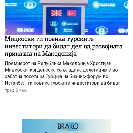
Мицкоски ги повика турските
инвеститори да бидат дел од развојната
приказна на Македонија
Премиерот на Република Македонија Христијан
Мицкоски, кој денеска со владина делегација е во
работна посета на Турција на бизнис-форум во
Истанбул, ги повика турските инвеститори да бидат
дел од развојната приказна на Македонија.
пред 2 мес.