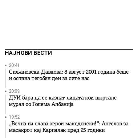
НАЈНОВИ ВЕСТИ
20:41
Сиљановска-Давкова: 8 август 2001 година беше
и остана тегобен ден за сите нас
20:09
ДУИ бара да се казнат лицата кои шкртале
мурал со Голема Албанија
19:52
„Вечна ви слава херои македонски!“: Ангелов за
масакрот кај Карпалак пред 25 години