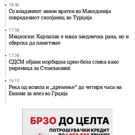
18:46
Со владиниот авион вратен во Македонија
повредениот скопјанец во Турција
17:58
Мицкоски: Карпалак е наша заедничка рана, но и
обврска да паметиме
17:38
СДСМ објави морбидна црно-бела слика како
умреница за Стоиљковиќ
16:10
Река од возила и „дремење“ до четири часа на
Евзони за влез во Грција