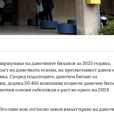
авршување на даночните биланси за 2025 година,
аст на даночната основа, на пресметаниот данок 
вка. Според податоците, даночен биланс за
ии, додека 50.465 компании поднеле даночен бил
аночни основи забележан е раст во однос на 2024
без оние кои согласно закон имаат право на даноч