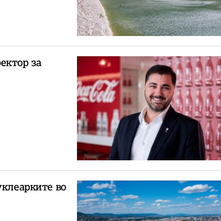
ектор за
уклеарките во