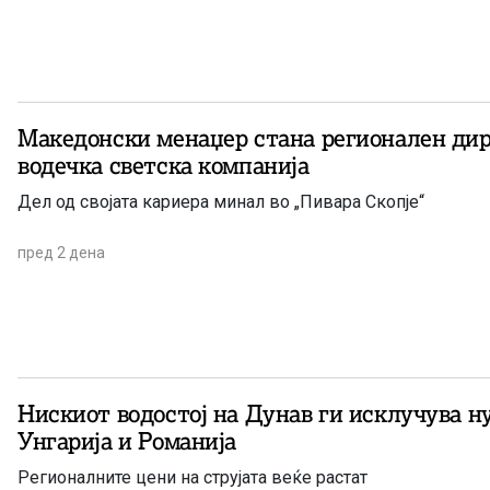
Македонски менаџер стана регионален дир
водечка светска компанија
Дел од својата кариера минал во „Пивара Скопје“
пред 2 дена
Нискиот водостој на Дунав ги исклучува н
Унгарија и Романија
Регионалните цени на струјата веќе растат