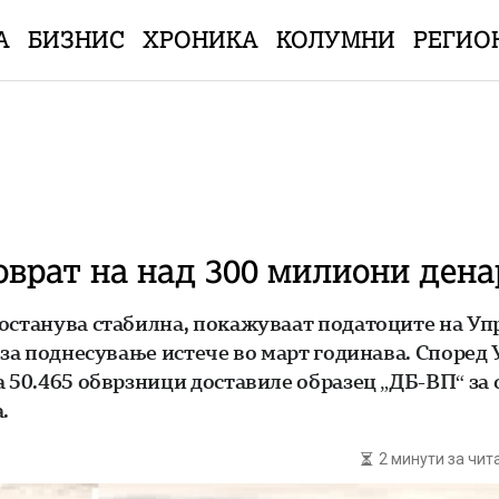
А
БИЗНИС
ХРОНИКА
КОЛУМНИ
РЕГИО
оврат на над 300 милиони дена
останува стабилна, покажуваат податоците на Упр
т за поднесување истече во март годинава. Според
а 50.465 обврзници доставиле образец „ДБ-ВП“ за
.
2 минути за чи