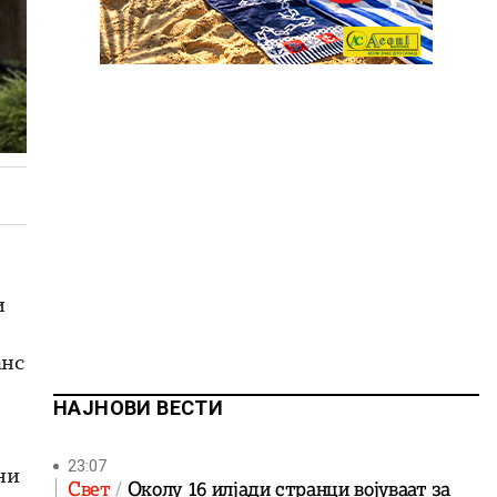
и
анс
НАЈНОВИ ВЕСТИ
23:07
ни
Свет
Околу 16 илјади странци војуваат за