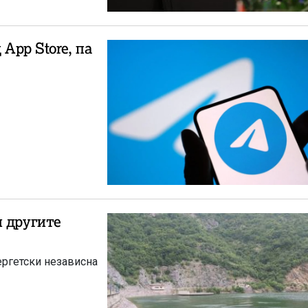
 App Store, па
и другите
ергетски независна