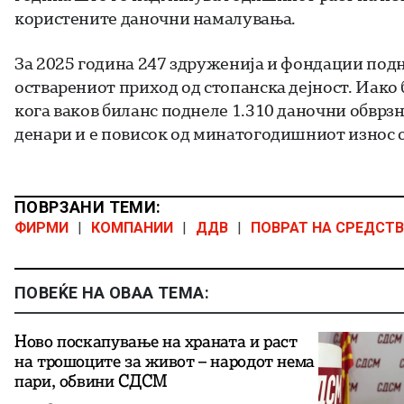
користените даночни намалувања.
За 2025 година 247 здруженија и фондации подн
остварениот приход од стопанска дејност. Иако 
кога ваков биланс поднеле 1.310 даночни обврз
денари и е повисок од минатогодишниот износ 
ПОВРЗАНИ ТЕМИ:
ФИРМИ
|
КОМПАНИИ
|
ДДВ
|
ПОВРАТ НА СРЕДСТ
ПОВЕЌЕ НА ОВАА ТЕМА:
Ново поскапување на храната и раст
на трошоците за живот – народот нема
пари, обвини СДСМ