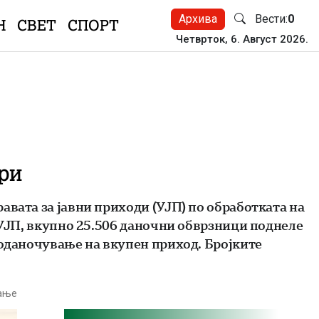
Архива
Вести:
0
Н
СВЕТ
СПОРТ
Четврток, 6. Август 2026.
ри
авата за јавни приходи (УЈП) по обработката на
 УЈП, вкупно 25.506 даночни обврзници поднеле
 оданочување на вкупен приход. Бројките
тање