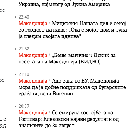
Украина, најмногу од Јужна Америка
ос
22:40
Македонија
Мицкоски: Нашата цел е секој
со гордост да каже: „Ова е мојот дом и тука
ја гледам својата иднина“
21:52
Македонија
„Беше магично“: Докиќ за
посетата на Македонија (ВИДЕО)
21:10
ос
Македонија
Ако сака во ЕУ, Македонија
мора да ја добие поддршката од бугарските
граѓани, вели Вигенин
20:37
Македонија
Се смирува состојбата во
т е
Гостивар: Клековски најави резултати од
анализите до 20 август
025