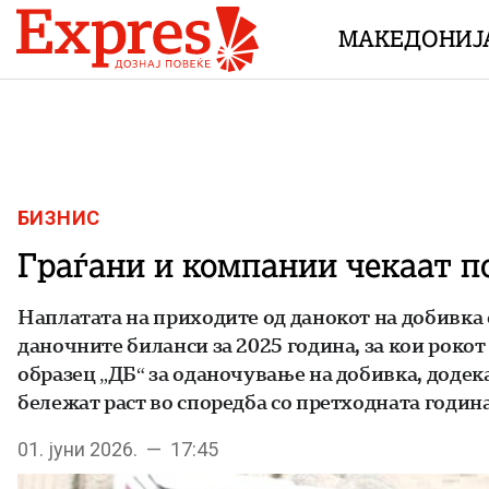
Skip to content
МАКЕДОНИЈ
БИЗНИС
Граѓани и компании чекаат п
Наплатата на приходите од данокот на добивка 
даночните биланси за 2025 година, за кои роко
образец „ДБ“ за оданочување на добивка, додек
бележат раст во споредба со претходната година
01. јуни 2026. — 17:45