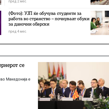
пред 2 мес.
(Фото): УЈП ќе обучува студенти за
работа во странство – почнуваат обуки
за даночни обврски
пред 4 мес.
 во Македонија е