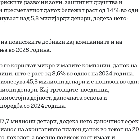
риските развојни зони, заштитни друштва и
и пресметаниот данок бележат раст од 14 % во одн
ануваат над 5,8 милијарди денари, додека нето-
 на повисоките добивки кај компаниите и на
ња во 2025 година.
о го користат микро и малите компании, данок на
ци, што е раст од 8,6% во однос на 2024 година.
 изнесува 45,3 милиони денари и е понизок во одн
лиони денари. Кај трговците-поединци,
амостојна дејност, даночната основа и
споредба со 2024 година.
47,7 милиони денари, додека нето даночниот ефек
износ на аконтативно платен данок во текот на 2
о-доходот, а воедно повисок раст имаат и