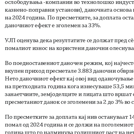
ослободувања -компании во технолошко индуст
казнено-поправни установи), даночната основа 
на 2024 година. По пресметките, за доплата ост
даночниот ефект е зголемен за 33%.
УЈП оценува дека резултатите се должат пред сè
помалиот износ на користени даночни олеснува
Во поедноставениот даночен режим, кој најчест
вкупен приход пресметале 3.883 даночни обврзни
Нето даночниот ефект кај овој вид оданочување
на претходната година кога изнесуваше 53,5 ми
занаетчиите, земјоделците и лицата што вршат с
пресметаниот данок се зголемени за 2 до 3% во 
По пресметките за доплата кај нив остануваат 1
помал од 2024 година и се должи на поголемиот 
година што го надминува годишниот раст на нет