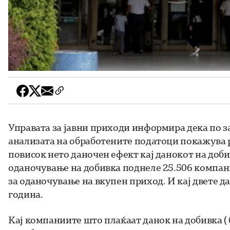
Управата за јавни приходи информира дека по з
анализата на обработените податоци покажува р
повисок нето даночен ефект кај данокот на доби
оданочување на добивка поднеле 25.506 компан
за оданочување на вкупен приход. И кај двете д
година.
Кај компаниите што плаќаат данок на добивка ( 