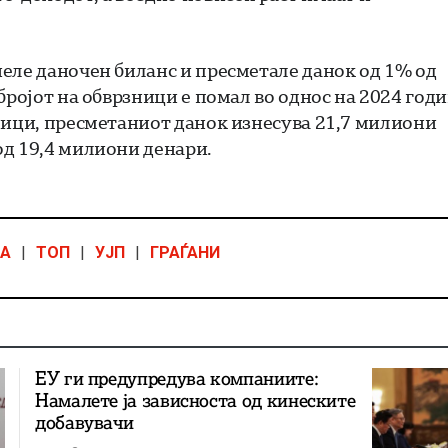
еле даночен биланс и пресметале данок од 1% од
бројот на обврзници е помал во однос на 2024 год
ници, пресметаниот данок изнесува 21,7 милиони
од 19,4 милиони денари.
ВА
|
ТОП
|
УЈП
|
ГРАЃАНИ
ЕУ ги предупредува компаниите:
Намалете ја зависноста од кинеските
добавувачи