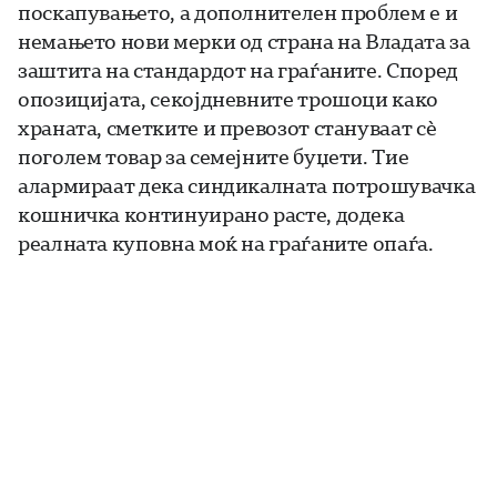
поскапувањето, а дополнителен проблем е и
немањето нови мерки од страна на Владата за
заштита на стандардот на граѓаните. Според
опозицијата, секојдневните трошоци како
храната, сметките и превозот стануваат сè
поголем товар за семејните буџети. Тие
алармираат дека синдикалната потрошувачка
кошничка континуирано расте, додека
реалната куповна моќ на граѓаните опаѓа.