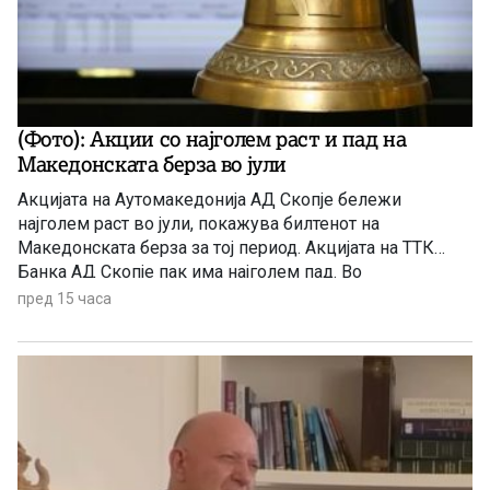
(Фото): Акции со најголем раст и пад на
Македонската берза во јули
Акцијата на Аутомакедонија АД Скопје бележи
најголем раст во јули, покажува билтенот на
Македонската берза за тој период. Акцијата на ТТК
Банка АД Скопје пак има најголем пад. Во
продолжение целосно и другите акции со најголем
пред 15 часа
раст и пад за јулскиот период.