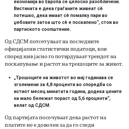
економија во Европа се целосно разобличени.
Вистината е дека граѓаните живеат сè
потешко, дека имаат сè помалку пари во
џебовите затоа што сè е поскапено“,
стои во
партиското соопштение.
Од СДСМ потсетуваат на последните
официјални статистички податоци, кои
според нив јасно го потврдуваат трендот на
поскапување и растот на трошоците за живот.
„Трошоците на животот во мај годинава се
зголемени за 4,8 проценти во споредба со
истиот месец минатата година, додека цените
на мало бележат пораст од 5,6 проценти“,
велат од СДСМ.
Од партијата посочуваат дека растот на
платите не е доволен за да го следи