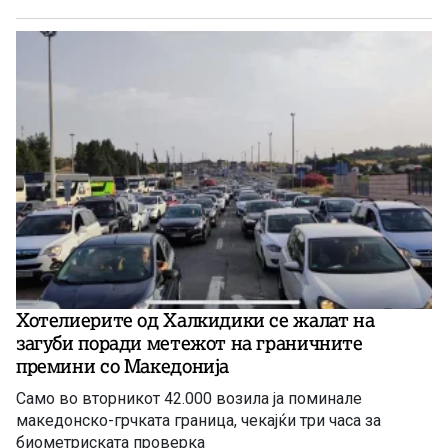
единствена сериозна најава има за проектот за рудник
за бакар во Иловица.
Хотелиерите од Халкидики се жалат на
загуби поради метежот на граничните
премини со Македонија
Само во вторникот 42.000 возила ја поминале
македонско-грчката граница, чекајќи три часа за
биометриската проверка