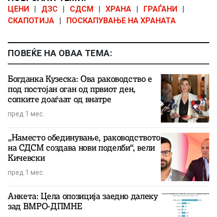
ЦЕНИ
|
ДЗС
|
СДСМ
|
ХРАНА
|
ГРАЃАНИ
|
СКАПОТИЈА
|
ПОСКАПУВАЊЕ НА ХРАНАТА
ПОВЕЌЕ НА ОВАА ТЕМА:
Богданка Кузеска: Ова раководство е
под постојан оган од првиот ден,
сопките доаѓаат од внатре
пред 1 мес.
„Наместо обединување, раководството
на СДСМ создава нови поделби“, вели
Кичевски
пред 1 мес.
Анкета: Цела опозиција заедно далеку
зад ВМРО-ДПМНЕ