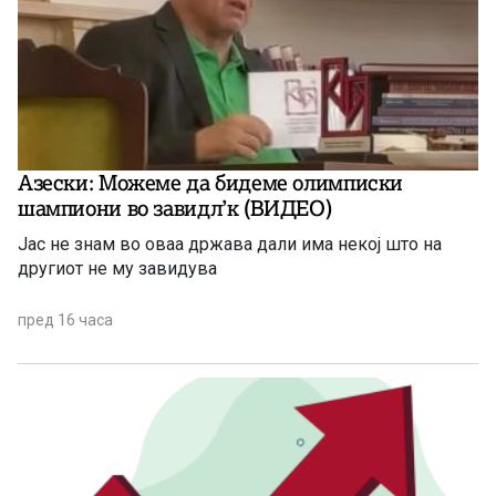
Азески: Можеме да бидеме олимписки
шампиони во завидл’к (ВИДЕО)
Јас не знам во оваа држава дали има некој што на
другиот не му завидува
пред 16 часа