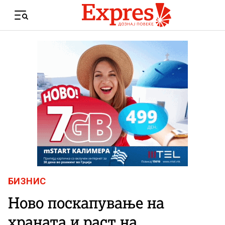
Skip to content
Menu
БИЗНИС
Ново поскапување на
храната и раст на