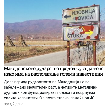
Македонското рударство продолжува да тоне,
иако има на располагање големи инвестиции
Долг период рударството во Македонија нема
забележано значителен раст, а четирите металични
рудници кои функционираат полека ги исцрпуваат
своите капацитети. Од друга страна, повеќе од 40
години се нема реализирано ниту една голема
пред 2 дена
инвестиција во оваа гранка, а во моментов