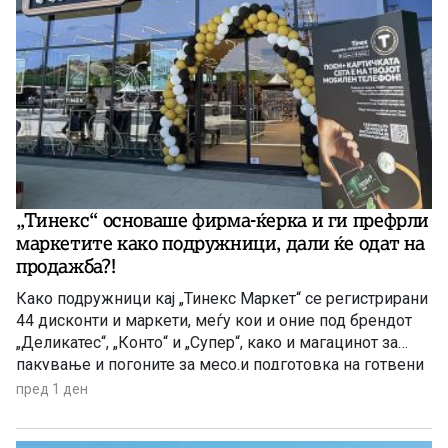
„Тинекс“ основаше фирма-ќерка и ги префрли
маркетите како подружници, дали ќе одат на
продажба?!
Како подружници кај „Тинекс Маркет“ се регистрирани
44 дисконти и маркети, меѓу кои и оние под брендот
„Деликатес“, „Конто“ и „Супер“, како и магацинот за
пакување и погоните за месо.и подготовка на готвени
јадења. Префрлен е и центарот за логистика, односно
пред 1 ден
за складирање стока во Петровец.