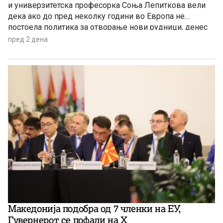
и универзитетска професорка Соња Лепиткова вели
дека ако до пред неколку години во Европа не
постоела политика за отворање нови рудници, денес
таа политика е апсолутно сменета и листата на
пред 2 дена
критични минерали само се зголемува.
Македонија подобра од 7 членки на ЕУ,
Гувернерот се пофали на Х