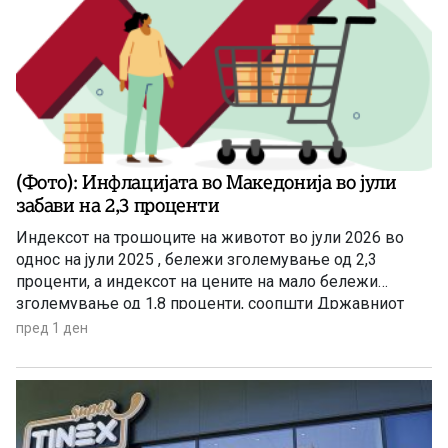
(Фото): Инфлацијата во Македонија во јули
забави на 2,3 проценти
Индексот на трошоците на животот во јули 2026 во
однос на јули 2025 , бележи зголемување од 2,3
проценти, а индексот на цените на мало бележи
зголемување од 1,8 проценти, соопшти Државниот
завод за статистика. Станува збор за благо забавување
пред 1 ден
на инфлацијата ако се земе предвид дека во јуни
годишната стапка на инфлација изнесуваше 3,4
проценти.