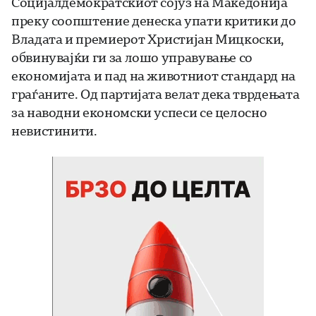
Социјалдемократскиот сојуз на Македонија
преку соопштение денеска упати критики до
Владата и премиерот Христијан Мицкоски,
обвинувајќи ги за лошо управување со
економијата и пад на животниот стандард на
граѓаните. Од партијата велат дека тврдењата
за наводни економски успеси се целосно
невистинити.