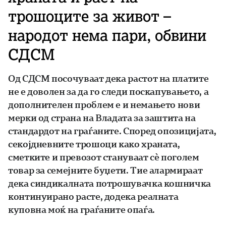
трошоците за живот –
народот нема пари, обвини
СДСМ
Од СДСМ посочуваат дека растот на платите
не е доволен за да го следи поскапувањето, а
дополнителен проблем е и немањето нови
мерки од страна на Владата за заштита на
стандардот на граѓаните. Според опозицијата,
секојдневните трошоци како храната,
сметките и превозот стануваат сè поголем
товар за семејните буџети. Тие алармираат
дека синдикалната потрошувачка кошничка
континуирано расте, додека реалната
куповна моќ на граѓаните опаѓа.