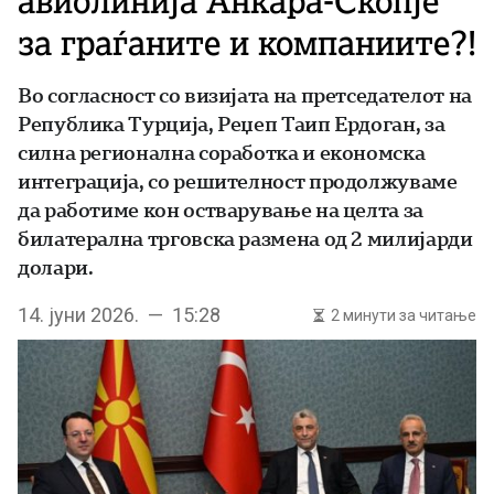
авиолинија Анкара-Скопје
за граѓаните и компаниите?!
Во согласност со визијата на претседателот на
Република Турција, Реџеп Таип Ердоган, за
силна регионална соработка и економска
интеграција, со решителност продолжуваме
да работиме кон остварување на целта за
билатерална трговска размена од 2 милијарди
долари.
14. јуни 2026. — 15:28
2 минути за читање