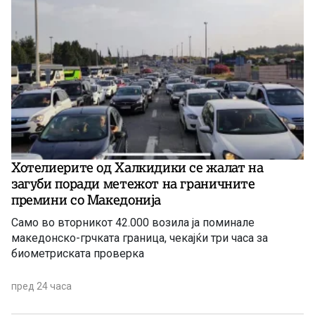
Хотелиерите од Халкидики се жалат на
загуби поради метежот на граничните
премини со Македонија
Само во вторникот 42.000 возила ја поминале
македонско-грчката граница, чекајќи три часа за
биометриската проверка
пред 24 часа