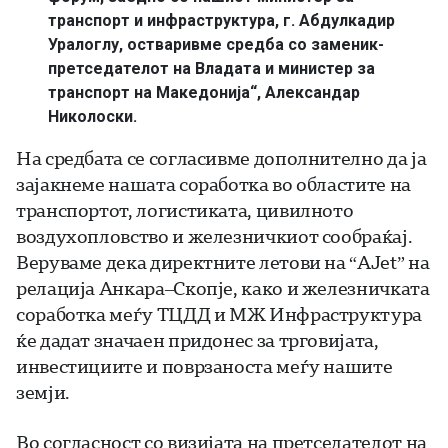
транспорт и инфраструктура, г. Абдулкадир
Уралоглу, остваривме средба со заменик-
претседателот на Владата и министер за
транспорт на Македонија“, Александар
Николоски.
На средбата се согласивме дополнително да ја
зајакнеме нашата соработка во областите на
транспортот, логистиката, цивилното
воздухопловство и железничкиот сообраќај.
Веруваме дека директните летови на “AJet” на
релација Анкара–Скопје, како и железничката
соработка меѓу TЦДД и МЖ Инфраструктура
ќе дадат значаен придонес за трговијата,
инвестициите и поврзаноста меѓу нашите
земји.
Во согласност со визијата на претседателот на