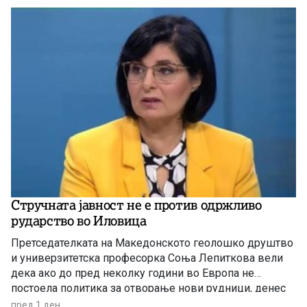
Стручната јавност не е против одржливо
рударство во Иловица
Претседателката на Македонското геолошко друштво
и универзитетска професорка Соња Лепиткова вели
дека ако до пред неколку години во Европа не
постоела политика за отворање нови рудници, денес
таа политика е апсолутно сменета и листата на
пред 1 ден