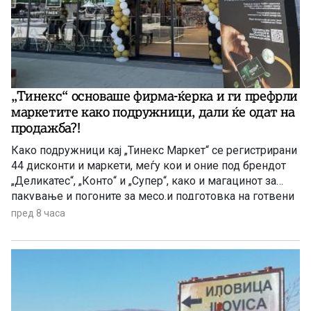
„Тинекс“ основаше фирма-ќерка и ги префрли
маркетите како подружници, дали ќе одат на
продажба?!
Како подружници кај „Тинекс Маркет“ се регистрирани
44 дисконти и маркети, меѓу кои и оние под брендот
„Деликатес“, „Конто“ и „Супер“, како и магацинот за
пакување и погоните за месо.и подготовка на готвени
јадења. Префрлен е и центарот за логистика, односно
пред 8 часа
за складирање стока во Петровец.