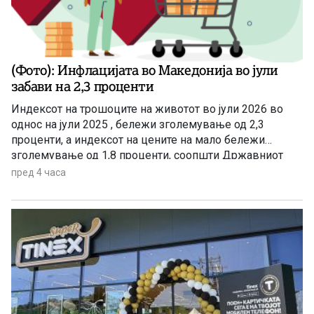
(Фото): Инфлацијата во Македонија во јули
забави на 2,3 проценти
Индексот на трошоците на животот во јули 2026 во
однос на јули 2025 , бележи зголемување од 2,3
проценти, а индексот на цените на мало бележи
зголемување од 1,8 проценти, соопшти Државниот
завод за статистика. Станува збор за благо забавување
пред 4 часа
на инфлацијата ако се земе предвид дека во јуни
годишната стапка на инфлација изнесуваше 3,4
проценти.