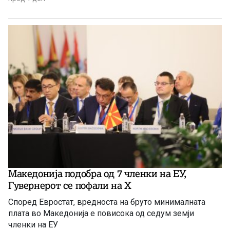
критични минерали само се зголемува.
Македонија подобра од 7 членки на ЕУ,
Гувернерот се пофали на Х
Според Евростат, вредноста на бруто минималната
плата во Македонија е повисока од седум земји
членки на ЕУ