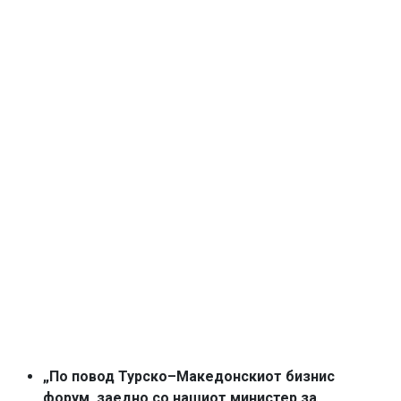
„По повод Турско–Македонскиот бизнис
форум, заедно со нашиот министер за