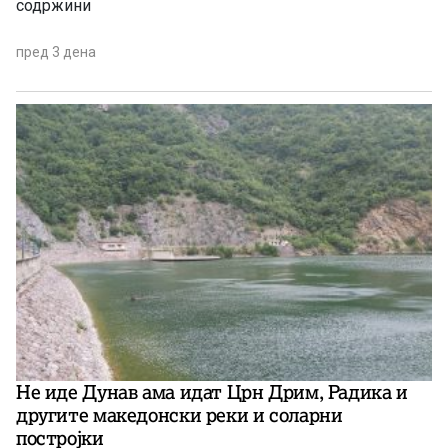
содржини
пред 3 дена
Не иде Дунав ама идат Црн Дрим, Радика и
другите македонски реки и соларни
постројки