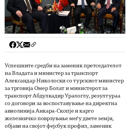
Успешните средби на заменик претседателот
на Владата и министер за транспорт
Александар Николоски со турскиот министер
за трговија Омер Болат и министерот за
транспорт Абдулкадир Уралоглу, резултураа
со договори за воспоставување на директна
авиолинија Анкара-Скопје и карго
железничко поврзување меѓу двете земји,
објави на својот фејсбук профил, заменик