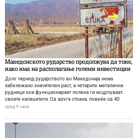
Македонското рударство продолжува да тоне,
иако има на располагање големи инвестиции
Долг период рударството во Македонија нема
забележано значителен раст, а четирите металични
рудници кои функционираат полека ги исцрпуваат
своите капацитети. Од друга страна, повеќе од 40
години се нема реализирано ниту една голема
пред 9 часа
инвестиција во оваа гранка, а во моментов
единствена сериозна најава има за проектот за рудник
за бакар во Иловица.