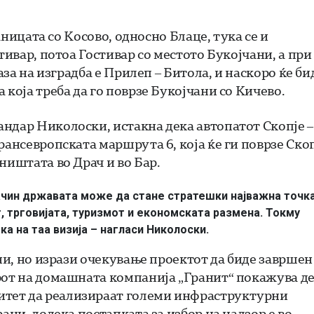
раницата со Косово, односно Блаце, тука се и
тивар, потоа Гостивар со местото Букојчани, а при
аза на изградба е Прилеп – Битола, и наскоро ќе би
 која треба да го поврзе Букојчани со Кичево.
ндар Николоски, истакна дека автопатот Скопје –
рансевропската маршрута 6, која ќе ги поврзе Ско
ништата во Драч и во Бар.
начин државата може да стане стратешки најважна точк
т, трговијата, туризмот и економската размена. Токму
а на таа визија – нагласи Николоски.
ини, но изрази очекување проектот да биде завршен
рот на домашната компанија „Гранит“ покажува д
тет да реализираат големи инфраструктурни
ани, додека постапката за избор на надзор е во