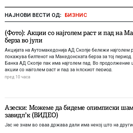
НАЈНОВИ ВЕСТИ ОД:
БИЗНИС
(Фото): Акции со најголем раст и пад на М
берза во јули
Акцијата на Аутомакедонија АД Скопје бележи најголем ра
покажува билтенот на Македонската берза за тој период.
Банка АД Скопје пак има најголем пад. Во продолжение 
акции со најголем раст и пад за јулскиот период.
пред 10 часа
Азески: Можеме да бидеме олимписки шам
завидл’к (ВИДЕО)
Јас не знам во оваа држава дали има некој што на други