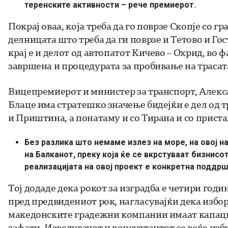
теренските активности – рече премиерот.
Покрај оваа, која треба да го поврзе Скопје со г
делницата што треба да ги поврзе и Тетово и Гос
крај е и делот од автопатот Кичево – Охрид, во ф
завршена и процедурата за пробивање на трасата
Вицепремиерот и министер за транспорт, Алекса
Блаце има стратешко значење бидејќи е дел од т
и Приштина, а понатаму и со Тирана и со приста
Без разлика што немаме излез на море, на овој 
на Балканот, преку која ќе се вкрстуваат бизнисо
реализацијата на овој проект е конкретна поддршк
Тој додаде дека рокот за изградба е четири год
пред предвидениот рок, нагласувајќи дека избо
македонските градежни компании имаат капаци
зафати. Изведувачот и консултантот се веќе избр