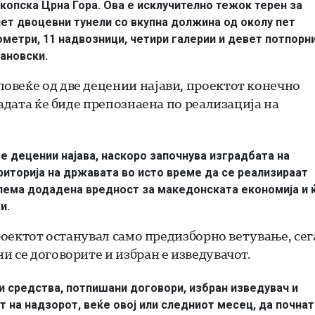
копска Црна Гора. Ова е исклучително тежок терен за
пет двоцевни тунели со вкупна должина од околу пет
метри, 11 надвозници, четири галерии и девет потпорн
јановски.
овеќе од две децении најави, проектот конечно
ладата ќе биде препознаена по реализација на
е децении најава, наскоро започнува изградбата на
риторија на државата во исто време да се реализираат
олема додадена вредност за македонската економија и 
и.
проектот останувал само предизборно ветување, сег
 се договорите и избран е изведувачот.
 средства, потпишани договори, избран изведувач и
 на надзорот, веќе овој или следниот месец, да почнат