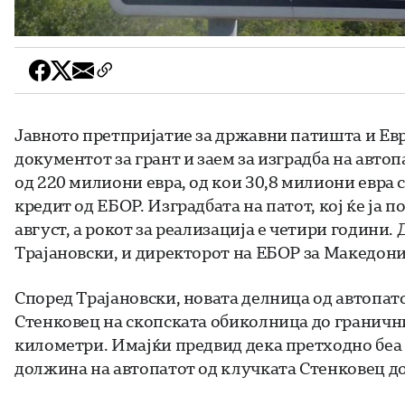
Јавното претпријатие за државни патишта и Евро
документот за грант и заем за изградба на авто
од 220 милиони евра, од кои 30,8 милиони евра с
кредит од ЕБОР. Изградбата на патот, кој ќе ја п
август, а рокот за реализација е четири години
Трајановски, и директорот на ЕБОР за Македони
Според Трајановски, новата делница од автопатот
Стенковец на скопската обиколница до гранични
километри. Имајќи предвид дека претходно беа
должина на автопатот од клучката Стенковец до