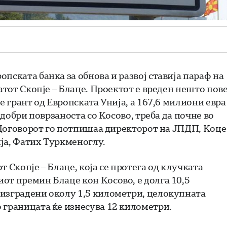
пската банка за обнова и развој ставија параф на
патот Скопје – Блаце. Проектот е вреден нешто пов
е грант од Европската Унија, а 167,6 милиони евра
одобри поврзаноста со Косово, треба да почне во
. Договорот го потпишаа директорот на ЈПДП, Коце
ја, Фатих Туркменоглу.
 Скопје – Блаце, која се протега од клучката
от премин Блаце кон Косово, е долга 10,5
 изградени околу 1,5 километри, целокупната
 границата ќе изнесува 12 километри.