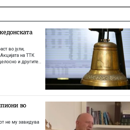
акедонската
ст во јули,
 Акцијата на ТТК
целосно и другите
пиони во
от не му завидува