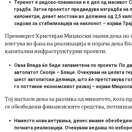
Теренот е ридско-планински и е дел од масивот С
градба. Затоа проектот предвидува изградба на 
километри, девет мостови во должина од 2,5 кило
ѕидови за стабилизација на наклонот – изјави Тра
Премиерот Христијан Мицкоски оцени дека по п
влегува во фаза на реализација и порача дека В
капитални инфраструктурни проекти.
Оваа Влада ќе биде запаметена по проекти. По дв
автопатот Скопје – Блаце. Очекувам на целата те
шест автопатски делници, што ќе претставува г
го поттикне економскиот развој – изјави Мицкоск
Тој нагласи дека за разлика од минатото, кога 
се обезбедени финансиските средства, потпишани
Наместо нови ветувања, денес имаме обезбедени
почната реализација. Очекувам веднаш по изборот