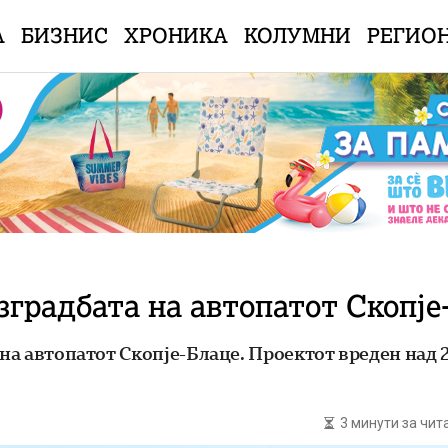
А
БИЗНИС
ХРОНИКА
КОЛУМНИ
РЕГИО
изградбата на автопатот Скопје
 на автопатот Скопје-Блаце. Проектот вреден над
3 минути за чи