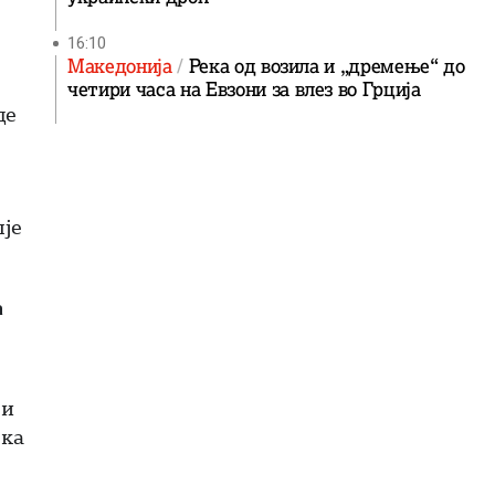
16:10
Македонија
Река од возила и „дремење“ до
четири часа на Евзони за влез во Грција
де
пје
а
 и
ека