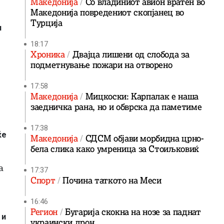
Македонија
Со владиниот авион вратен во
Македонија повредениот скопјанец во
Турција
и
18:17
Хроника
Двајца лишени од слобода за
подметнување пожари на отворено
17:58
Македонија
Мицкоски: Карпалак е наша
заедничка рана, но и обврска да паметиме
17:38
ќе
Македонија
СДСМ објави морбидна црно-
бела слика како умреница за Стоиљковиќ
а
17:37
Спорт
Почина таткото на Меси
16:46
Регион
Бугарија скокна на нозе за паднат
 и
украински дрон