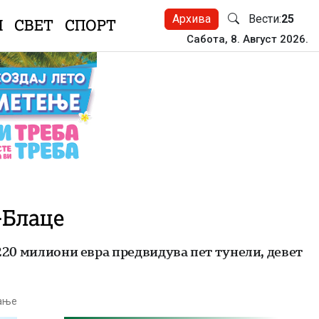
Архива
Вести:
25
Н
СВЕТ
СПОРТ
Сабота, 8. Август 2026.
-Блаце
 220 милиони евра предвидува пет тунели, девет
тање