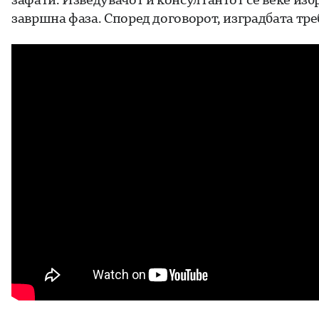
завршна фаза. Според договорот, изградбата тре