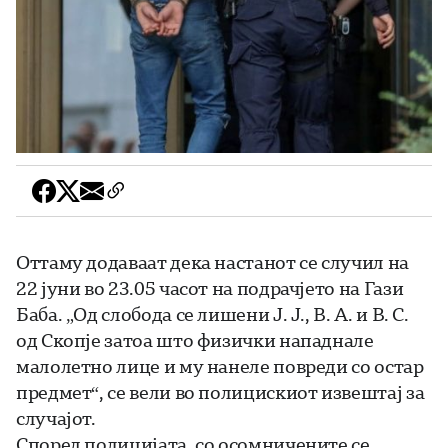
Оттаму додаваат дека настанот се случил на
22 јуни во 23.05 часот на подрачјето на Гази
Баба. „Од слобода се лишени Ј. Ј., В. А. и В. С.
од Скопје затоа што физички нападнале
малолетно лице и му нанеле повреди со остар
предмет“, се вели во полицискиот извештај за
случајот.
Според полицијата, со осомничените се