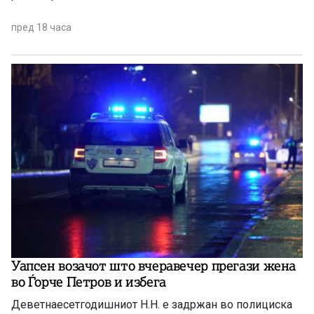
пред 18 часа
Уапсен возачот што вчеравечер прегази жена
во Ѓорче Петров и избега
Деветнаесетгодишниот Н.Н. е задржан во полициска