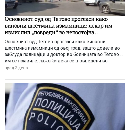
Основниот суд од Тетово прогласи како
виновни шестмина измамници: лекар им
измислил „повреди“ во непостојна
сообраќајка
Основниот суд Тетово прогласи како виновни
шестмина измамници од овој град, зашто довеле во
заблуда полицајци и доктор во болницата во Тетово –
им се појавиле, лажејќи дека се „повредени во
сообраќајка“, па дури добиле и медицински извештај
пред 3 дена
за „телесните повреди“ од доктор во болницата, се со
цел да ја приложат таквата лажна медицинска
документација пред осигурителни компании и да
земат отштета.