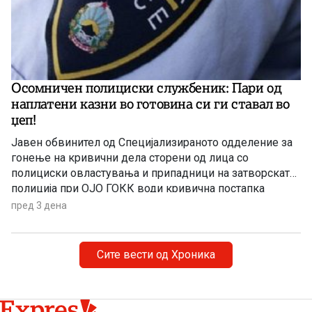
Осомничен полициски службеник: Пари од
наплатени казни во готовина си ги ставал во
џеп!
Јавен обвинител од Специјализираното одделение за
гонење на кривични дела сторени од лица со
полициски овластувања и припадници на затворската
полиција при ОЈО ГОКК води кривична постапка
против полициски службеник од Одделението за
пред 3 дена
безбедност на сообраќајот на патиштата при СВР
Скопје, поради постоење основано сомнение дека
сторил продолжено кривично дело Злоупотреба на
Сите вести од Хроника
службената положба и овластување.