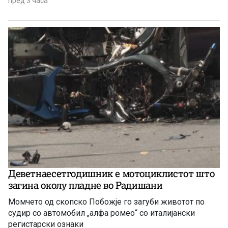
пред 3 часа
Деветнаесетгодишник е мотоциклистот што
загина околу пладне во Радишани
Момчето од скопско Побожје го загуби животот по
судир со автомобил „алфа ромео“ со италијански
регистарски ознаки