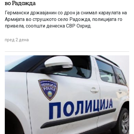
во Радожда
Германски државјанин со дрон ја снимал караулата на
Армијата во струшкото село Радожда, полицијата го
привела, соопшти денеска СВР Охрид.
пред 2 дена