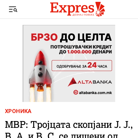
Skip to content
Menu
ХРОНИКА
МВР: Тројцата скопјани Ј. Ј.,
В. А. и В. С. се лишени од