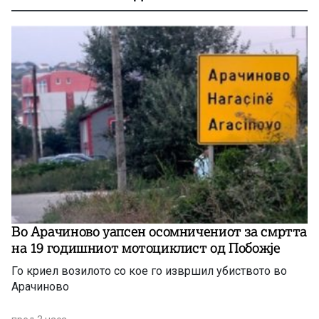
Во Арачиново уапсен осомничениот за смртта
на 19 годишниот мотоциклист од Побожје
Го криел возилото со кое го извршил убиството во
Арачиново