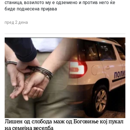
станица, возилото му е одземено и против него ќе
биде поднесена пријава
пред 2 дена
Лишен од слобода маж од Боговиње кој пукал
на семејна веселба