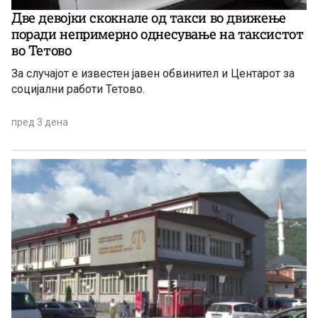
Две девојки скокнале од такси во движење
поради непримерно однесување на таксистот
во Тетово
За случајот е известен јавен обвинител и Центарот за
социјални работи Тетово.
пред 3 дена