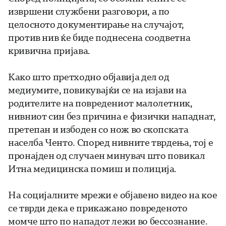
извршени службени разговори, а по
целосното документирање на случајот,
против нив ќе биде поднесена соодветна
кривична пријава.
Како што претходно објавија дел од
медиумите, повикувајќи се на изјави на
родителите на повредениот малолетник,
нивниот син без причина е физички нападнат,
претепан и избоден со нож во скопската
населба Ченто. Според нивните тврдења, тој е
пронајден од случаен минувач што повикал
Итна медицинска помиш и полиција.
На социјалните мрежи е објавено видео на кое
се тврди дека е прикажано повреденото
момче што по нападот лежи во бессознание.