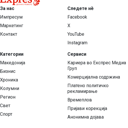
За нас
Следете нѐ
Импресум
Facebook
Маркетинг
X
Контакт
YouTube
Instagram
Категории
Сервиси
Македонија
Кариера во Експрес Медиа
Груп
Бизнис
Комерцијална содржина
Хроника
Платено политичко
Колумни
рекламирање
Регион
Времеплов
Свет
Пријави корекција
Спорт
Анонимна дојава