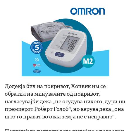
Додекја бил на покривот, Хоивик им се
обратил на минувачите од покривот,
нагласувајќи дека „не осудува никого, дури ни
премиерот Роберт Голоб“, но верува дека „она
што го прават во оваа земја не е исправно“.
Полицијата потврди дека никој не е повреден,