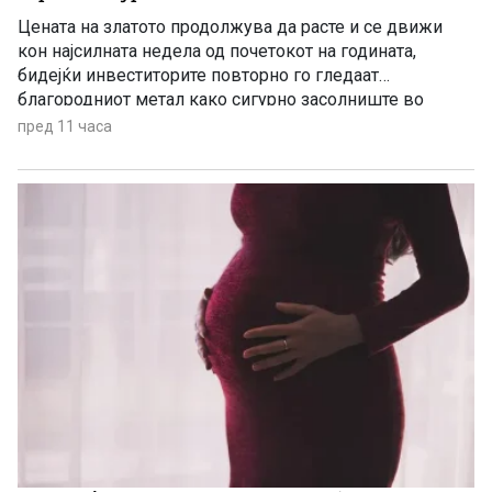
Цената на златото продолжува да расте и се движи
кон најсилната недела од почетокот на годината,
бидејќи инвеститорите повторно го гледаат
благородниот метал како сигурно засолниште во
услови на глобална економска неизвесност.
пред 11 часа