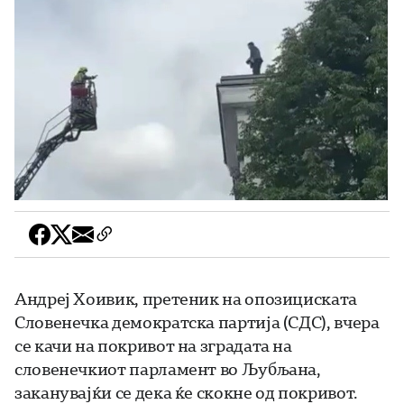
Андреј Хоивик, претеник на опозициската
Словенечка демократска партија (СДС), вчера
се качи на покривот на зградата на
словенечкиот парламент во Љубљана,
заканувајќи се дека ќе скокне од покривот.