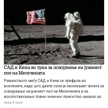
САД и Кина во трка за освојување на јужниот
пол на Месечината
Ривалството меѓу САД и Кина се префрла во
вселената, каде што двете сили ја засилуваат трката за
освојување на јужниот пол на Месечината и за
воспоставување трајно човечко присуство надвор од
Земјата.
пред 4 часа