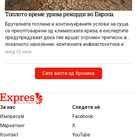
Топлото време урива рекорди во Европа
Бруталната топлина и континуираните услови на суша
се преоптоварени од климатската криза, а експертите
предупредуваат дека тие вршат огромен притисок врз
локалното население, критичната инфраструктура и
дивиот свет низ целиот регион.
пред 12 часа
Сите вести од Хроника
За нас
Следете нѐ
Импресум
Facebook
Маркетинг
X
Контакт
YouTube