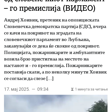
– го премислија (ВИДЕО)
Андреј Хоивик, претеник на опозициската
Словенечка демократска партија (СДС), вчера
се качи на покривот на зградата на
словенечкиот парламент во Љубљана,
заканувајќи се дека ќе скокне од покривот.
Полицијата, пожарникарите и амбулантните
возила брзо пристигнаа на местото на
настанот и – го премислија. Пожарникарите
поставија скали, а по неколку минути Хоивик
се согласи да слезе […]
17. мај 2025. — 09:34
1 минута за читање