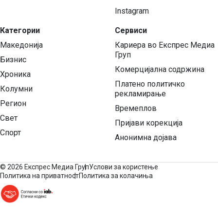
Instagram
Категории
Сервиси
Македонија
Кариера во Експрес Медиа
Груп
Бизнис
Комерцијална содржина
Хроника
Платено политичко
Колумни
рекламирање
Регион
Времеплов
Свет
Пријави корекција
Спорт
Анонимна дојава
©
2026 Експрес Медиа Груп
Услови за користење
Политика на приватност
Политика за колачиња