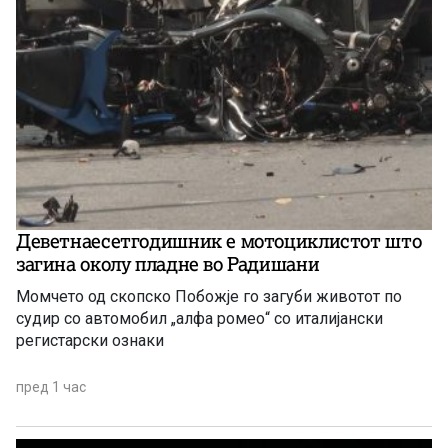
Деветнаесетгодишник е мотоциклистот што
загина околу пладне во Радишани
Момчето од скопско Побожје го загуби животот по
судир со автомобил „алфа ромео“ со италијански
регистарски ознаки
пред 1 час