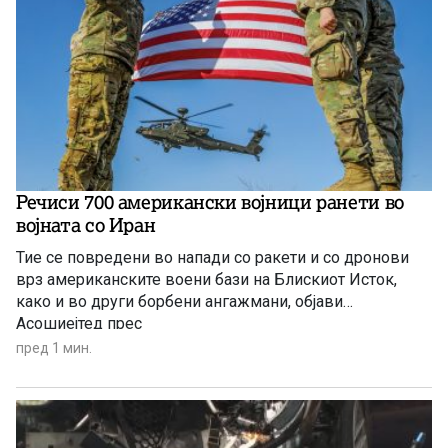
Речиси 700 американски војници ранети во
војната со Иран
Тие се повредени во напади со ракети и со дронови
врз американските воени бази на Блискиот Исток,
како и во други борбени ангажмани, објави
Асошиејтед прес
пред 1 мин.