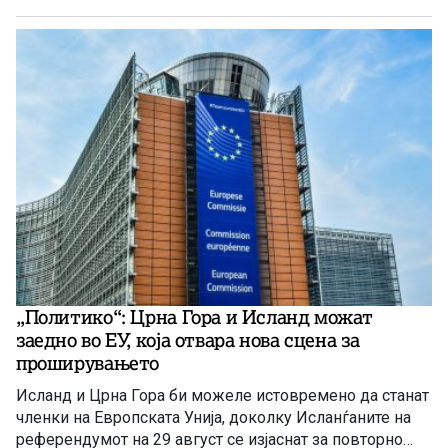
„Политико“: Црна Гора и Исланд можат
заедно во ЕУ, која отвара нова сцена за
проширувањето
Исланд и Црна Гора би можеле истовремено да станат
членки на Европската Унија, доколку Исланѓаните на
референдумот на 29 август се изјаснат за повторно