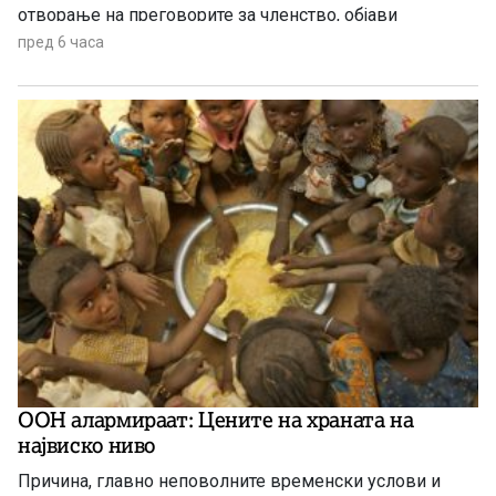
отворање на преговорите за членство, објави
„Политико“, повикувајќи се на европски претставници
пред 6 часа
и дипломати.
ООН алармираат: Цените на храната на
највиско ниво
Причина, главно неповолните временски услови и