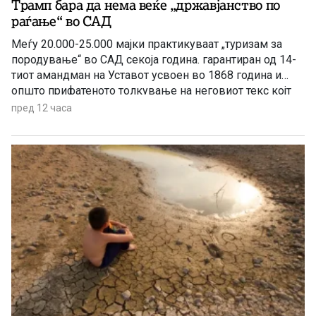
Трамп бара да нема веќе „државјанство по
раѓање“ во САД
Меѓу 20.000-25.000 мајки практикуваат „туризам за
породување“ во САД секоја година. гарантиран од 14-
тиот амандман на Уставот усвоен во 1868 година и
општо прифатеното толкување на неговиот текс којт
гарантира државјанство на речиси секој роден во САД
пред 12 часа