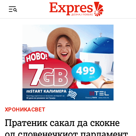
Skip to content
Menu
ХРОНИКА
СВЕТ
Пратеник сакал да скокне
од словенечкиот парламент