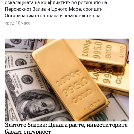
ескалацијата на конфликтите во регионите на
Персискиот Залив и Црното Море, соопшти
Организацијата за храна и земјоделство на
Обединетите нации (ФАО).
пред 10 часа
Златото блеска: Цената расте, инвеститорите
бараат сигурност