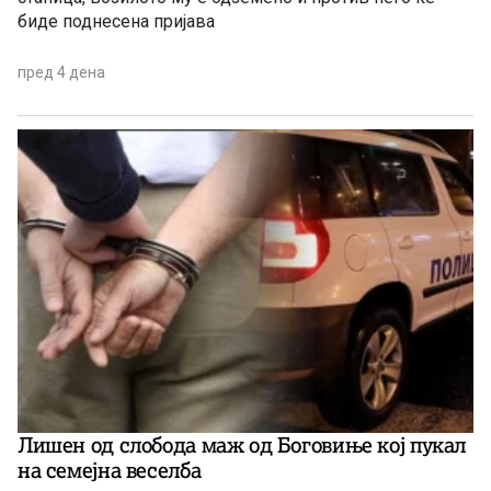
биде поднесена пријава
пред 4 дена
Лишен од слобода маж од Боговиње кој пукал
на семејна веселба