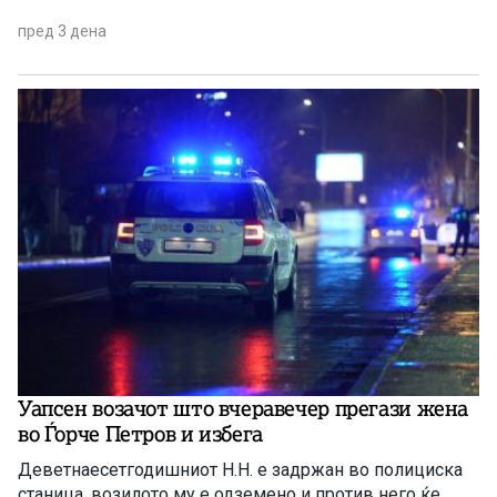
пред 3 дена
Уапсен возачот што вчеравечер прегази жена
во Ѓорче Петров и избега
Деветнаесетгодишниот Н.Н. е задржан во полициска
станица, возилото му е одземено и против него ќе