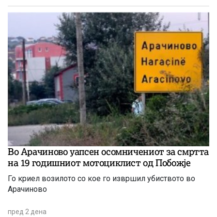
Во Арачиново уапсен осомничениот за смртта
на 19 годишниот мотоциклист од Побожје
Го криел возилото со кое го извршил убиството во
Арачиново
пред 2 дена