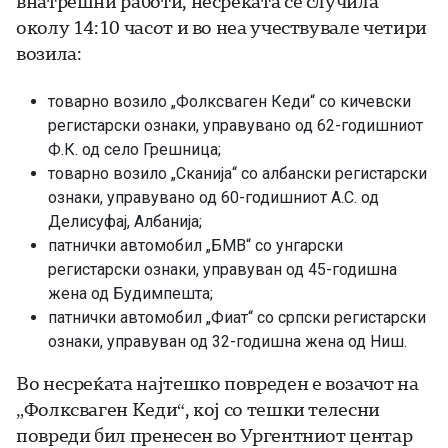
внатрешни работи, несреќата се случила
околу 14:10 часот и во неа учествувале четири
возила:
товарно возило „Фолксваген Кеди“ со кичевски
регистарски ознаки, управувано од 62-годишниот
Ф.К. од село Грешница;
товарно возило „Сканија“ со албански регистарски
ознаки, управувано од 60-годишниот А.С. од
Делисуфај, Албанија;
патнички автомобил „БМВ“ со унгарски
регистарски ознаки, управуван од 45-годишна
жена од Будимпешта;
патнички автомобил „Фиат“ со српски регистарски
ознаки, управуван од 32-годишна жена од Ниш.
Во несреќата најтешко повреден е возачот на
„Фолксваген Кеди“, кој со тешки телесни
повреди бил пренесен во Ургентниот центар