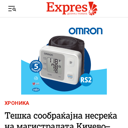
Skip to content
Menu
ХРОНИКА
Тешка сообраќајна несреќа
на магистралата Кичево–