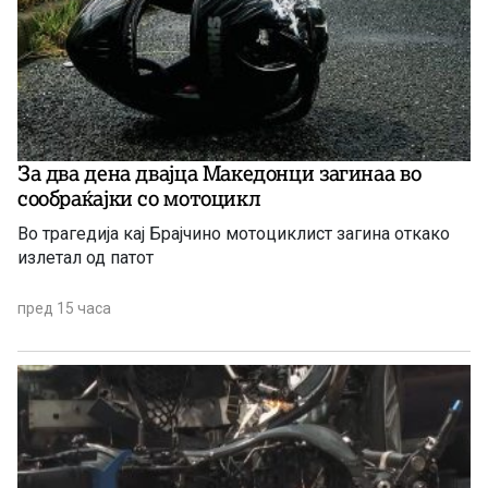
За два дена двајца Македонци загинаа во
сообраќајки со мотоцикл
Во трагедија кај Брајчино мотоциклист загина откако
излетал од патот
пред 15 часа