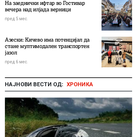
На заеднички ифтар во Гостивар
вечера над илјада верници
пред 5 мес.
Азески: Кичево има потенцијал да
стане мултимодален транспортен
јазол
пред 6 мес.
НАЈНОВИ ВЕСТИ ОД:
ХРОНИКА