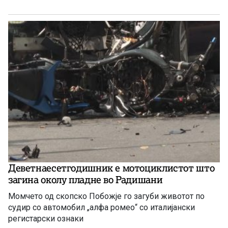
Деветнаесетгодишник е мотоциклистот што
загина околу пладне во Радишани
Момчето од скопско Побожје го загуби животот по
судир со автомобил „алфа ромео“ со италијански
регистарски ознаки