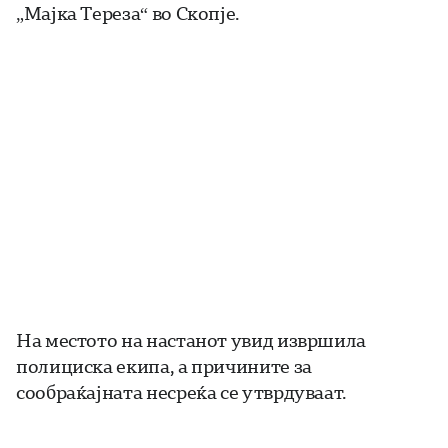
„Мајка Тереза“ во Скопје.
На местото на настанот увид извршила
полициска екипа, а причините за
сообраќајната несреќа се утврдуваат.