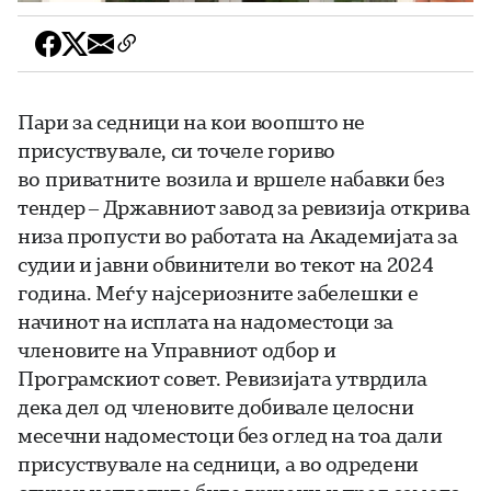
Пари за седници на кои воопшто не
присуствувале, си точеле гориво
во приватните возила и вршеле набавки без
тендер – Државниот завод за ревизија открива
низа пропусти во работата на Академијата за
судии и јавни обвинители во текот на 2024
година. Меѓу најсериозните забелешки е
начинот на исплата на надоместоци за
членовите на Управниот одбор и
Програмскиот совет. Ревизијата утврдила
дека дел од членовите добивале целосни
месечни надоместоци без оглед на тоа дали
присуствувале на седници, а во одредени