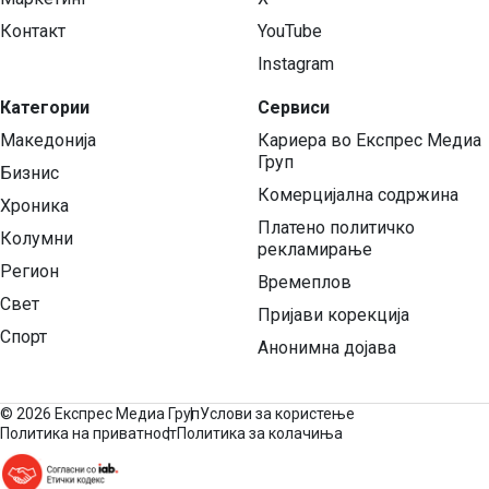
Контакт
YouTube
Instagram
Категории
Сервиси
Македонија
Кариера во Експрес Медиа
Груп
Бизнис
Комерцијална содржина
Хроника
Платено политичко
Колумни
рекламирање
Регион
Времеплов
Свет
Пријави корекција
Спорт
Анонимна дојава
©
2026 Експрес Медиа Груп
Услови за користење
Политика на приватност
Политика за колачиња