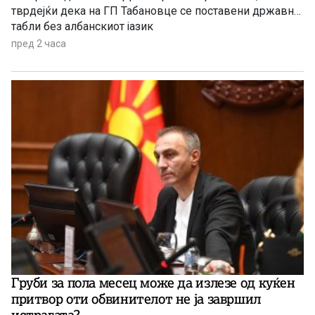
тврдејќи дека на ГП Табановце се поставени државни
табли без албанскиот јазик
пред 2 часа
Груби за пола месец може да излезе од куќен
притвор оти обвинителот не ја завршил