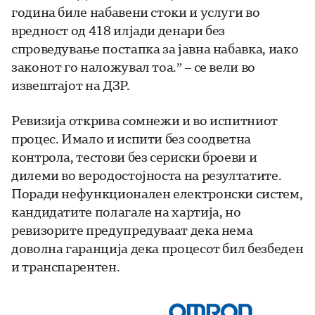
година биле набавени стоки и услуги во
вредност од 418 илјади денари без
спроведување постапка за јавна набавка, иако
законот го наложувал тоа.” – се вели во
извештајот на ДЗР.
Ревизија открива сомнежи и во испитниот
процес. Имало и испити без соодветна
контрола, тестови без сериски броеви и
дилеми во веродостојноста на резултатите.
Поради нефункционален електронски систем,
кандидатите полагале на хартија, но
ревизорите предупредуваат дека нема
доволна гаранција дека процесот бил безбеден
и транспарентен.