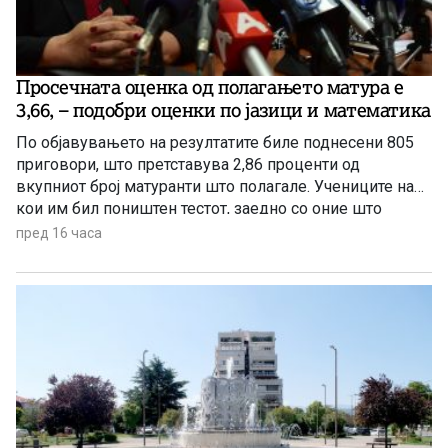
Просечната оценка од полагањето матура е
3,66, – подобри оценки по јазици и математика
По објавувањето на резултатите биле поднесени 805
приговори, што претставува 2,86 проценти од
вкупниот број матуранти што полагале. Учениците на
кои им бил поништен тестот, заедно со оние што
отсуствувале во јуни, ќе може да полагаат во
пред 16 часа
августовската испитна сесија.