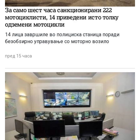
За само шест часа санкционирани 222
мотоциклисти, 14 приведени исто толку
одземени мотоцикли
14 лица завршиле во полициска станица поради
безобѕирно управување со моторно возило
пред 15 часа