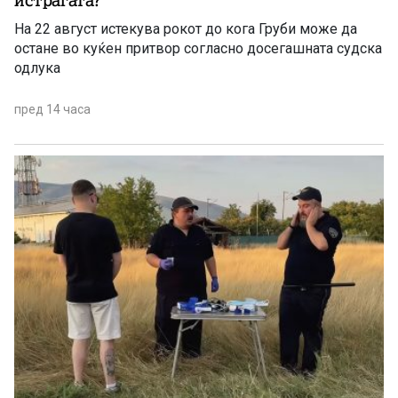
истрагата?
На 22 август истекува рокот до кога Груби може да
остане во куќен притвор согласно досегашната судска
одлука
пред 14 часа