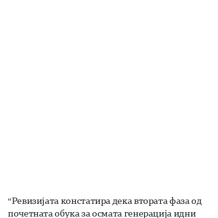
“Ревизијата констатира дека втората фаза од
почетната обука за осмата генерација идни