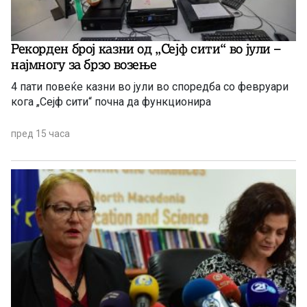
Рекорден број казни од „Сејф сити“ во јули –
најмногу за брзо возење
4 пати повеќе казни во јули во споредба со февруари
кога „Сејф сити“ почна да функционира
пред 15 часа