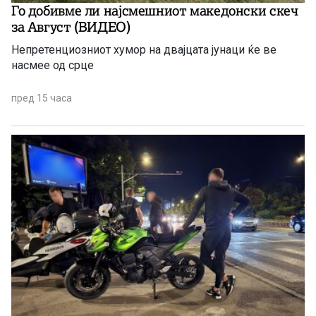
Го добивме ли најсмешниот македонски скеч
за Август (ВИДЕО)
Непретенциозниот хумор на двајцата јунаци ќе ве
насмее од срце
пред 15 часа