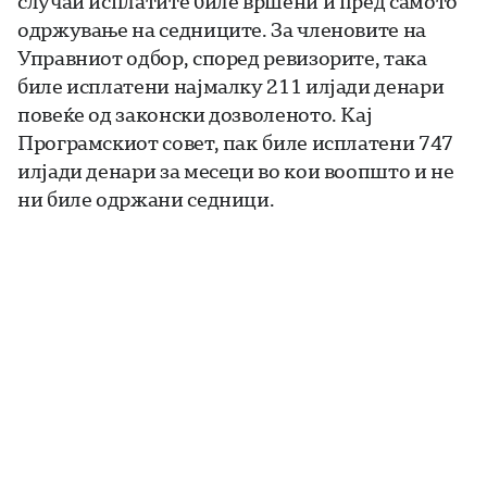
случаи исплатите биле вршени и пред самото
одржување на седниците. За членовите на
Управниот одбор, според ревизорите, така
биле исплатени најмалку 211 илјади денари
повеќе од законски дозволеното. Кај
Програмскиот совет, пак биле исплатени 747
илјади денари за месеци во кои воопшто и не
ни биле одржани седници.