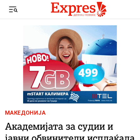
Skip to content
Menu
МАКЕДОНИЈА
Академијата за судии и
јавни обвинители исплаќала