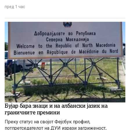
пред 1 час
Бујар бара знаци и на албански јазик на
граничните премини
Преку статус на својот Фејсбук профил,
потпретседателот на ДУИ изрази загриженост,