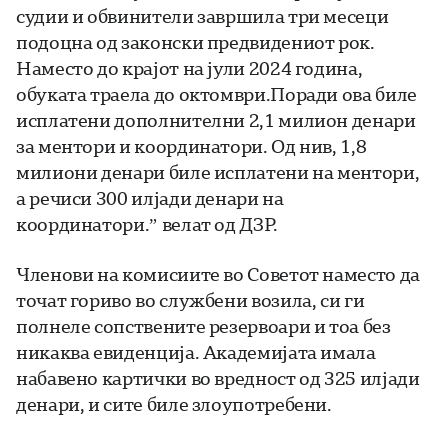
судии и обвинители завршила три месеци
подоцна од законски предвидениот рок.
Наместо до крајот на јули 2024 година,
обуката траела до октомври.Поради ова биле
исплатени дополнителни 2,1 милион денари
за ментори и координатори. Од нив, 1,8
милиони денари биле исплатени на ментори,
а речиси 300 илјади денари на
координатори.” велат од ДЗР.
Членови на комисиите во Советот наместо да
точат гориво во службени возила, си ги
полнеле сопствените резервоари и тоа без
никаква евиденција. Академијата имала
набавено картички во вредност од 325 илјади
денари, и сите биле злоупотребени.