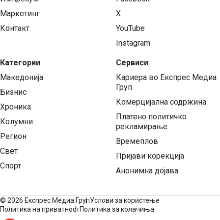
Маркетинг
X
Контакт
YouTube
Instagram
Категории
Сервиси
Македонија
Кариера во Експрес Медиа
Груп
Бизнис
Комерцијална содржина
Хроника
Платено политичко
Колумни
рекламирање
Регион
Времеплов
Свет
Пријави корекција
Спорт
Анонимна дојава
©
2026 Експрес Медиа Груп
Услови за користење
Политика на приватност
Политика за колачиња