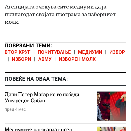
Агенцијата очекува сите медиуми да ја
прилагодат својата програма за изборниот
молк.
ПОВРЗАНИ ТЕМИ:
ВТОР КРУГ
|
ПОЧИТУВАЊЕ
|
МЕДИУМИ
|
ИЗБОР
|
ИЗБОРИ
|
АВМУ
|
ИЗБОРЕН МОЛК
ПОВЕЌЕ НА ОВАА ТЕМА:
Дали Петер Маѓар ќе го победи
Унгарецот Орбан
пред 4 мес.
Медиумите одговараат пред