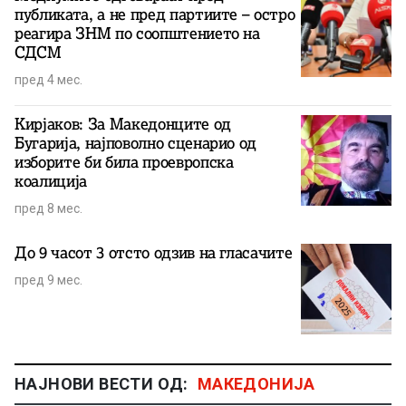
публиката, а не пред партиите – остро
реагира ЗНМ по соопштението на
СДСМ
пред 4 мес.
Кирјаков: За Македонците од
Бугарија, најповолно сценарио од
изборите би била проевропска
коалиција
пред 8 мес.
До 9 часот 3 отсто одзив на гласачите
пред 9 мес.
НАЈНОВИ ВЕСТИ ОД:
МАКЕДОНИЈА