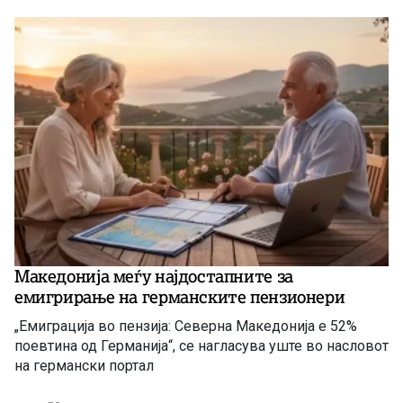
Македонија меѓу најдостапните за
емигрирање на германските пензионери
„Емиграција во пензија: Северна Македонија е 52%
поевтина од Германија“, се нагласува уште во насловот
на германски портал