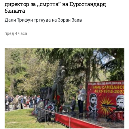
директор за ,,смртта” на Еуростандард
банката
Дали Трифун тргнува на Зоран Заев
пред 4 часа