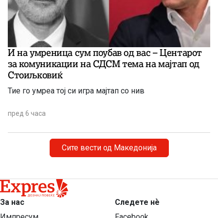
И на умреница сум поубав од вас – Центарот
за комуникации на СДСМ тема на мајтап од
Стоиљковиќ
Тие го умреа тој си игра мајтап со нив
пред 6 часа
Сите вести од Македонија
За нас
Следете нѐ
Импресум
Facebook