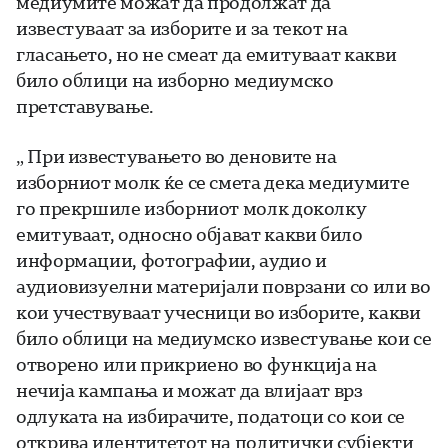
медиумите можат да продолжат да
известуваат за изборите и за текот на
гласањето, но не смеат да емитуваат какви
било облици на изборно медиумско
претставување.
„ При известувањето во деновите на
изборниот молк ќе се смета дека медиумите
го прекршиле изборниот молк доколку
емитуваат, односно објават какви било
информации, фотографии, аудио и
аудиовизуелни материјали поврзани со или во
кои учествуваат учесници во изборите, какви
било облици на медиумско известување кои се
отворено или прикриено во функција на
нечија кампања и можат да влијаат врз
одлуката на избирачите, податоци со кои се
открива идентитетот на политички субјекти