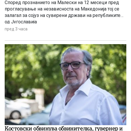
Според прознанието на Малески на 12 месеци пред
прогласување на независноста на Македонија тој се
залагал за сојуз на суверени држави на републиките
од Југославија
пред 3 часа
Костовски обвинува обвинителка, гувернер и