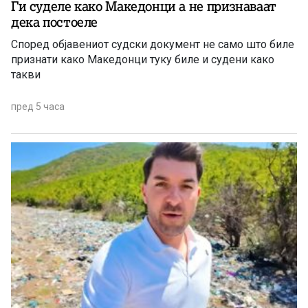
Ги суделе како Македонци а не признаваат
дека постоеле
Според објавениот судски документ не само што биле
признати како Македонци туку биле и судени како
такви
пред 5 часа