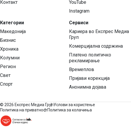
Контакт
YouTube
Instagram
Категории
Сервиси
Македонија
Кариера во Експрес Медиа
Груп
Бизнис
Комерцијална содржина
Хроника
Платено политичко
Колумни
рекламирање
Регион
Времеплов
Свет
Пријави корекција
Спорт
Анонимна дојава
©
2026 Експрес Медиа Груп
Услови за користење
Политика на приватност
Политика за колачиња