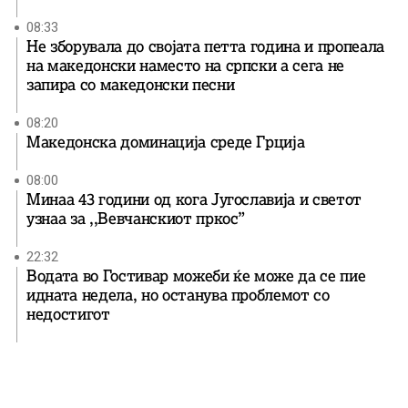
08:33
Не зборувала до својата петта година и пропеала
на македонски наместо на српски а сега не
запира со македонски песни
08:20
Македонска доминација среде Грција
08:00
Минаа 43 години од кога Југославија и светот
узнаа за ,,Вевчанскиот пркос”
22:32
Водата во Гостивар можеби ќе може да се пие
идната недела, но останува проблемот со
недостигот